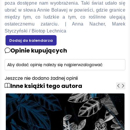
poza dostępne nam wyobrażenia. Taki świat udało się
ubrać w słowa Annie Bolavej w powieści, gdzie granice
między tym, co ludzkie a tym, co roślinne ulegają
ostatecznemu zatarciu. | Anna Nacher, Marek
Styczyński / Biotop Lechnica
Opinie kupujących
Aby dodać opinię należy się najpierw
zalogować
Jeszcze nie dodano żadnej opinii
Inne książki tego autora