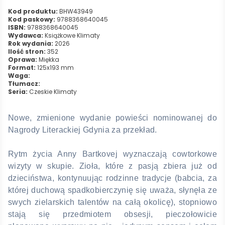
Kod produktu:
BHW43949
Kod paskowy:
9788368640045
ISBN:
9788368640045
Wydawca:
Książkowe Klimaty
Rok wydania:
2026
Ilość stron:
352
Oprawa:
Miękka
Format:
125x193 mm
Waga:
Tłumacz:
Seria:
Czeskie Klimaty
Nowe, zmienione wydanie powieści nominowanej do
Nagrody Literackiej Gdynia za przekład.
Rytm życia Anny Bartkovej wyznaczają cowtorkowe
wizyty w skupie. Zioła, które z pasją zbiera już od
dzieciństwa, kontynuując rodzinne tradycje (babcia, za
której duchową spadkobierczynię się uważa, słynęła ze
swych zielarskich talentów na całą okolicę), stopniowo
stają się przedmiotem obsesji, pieczołowicie