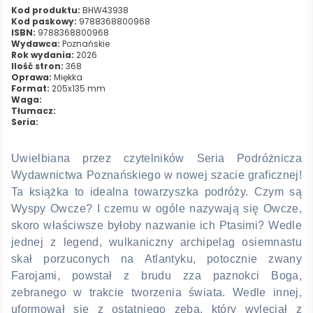
Kod produktu:
BHW43938
Kod paskowy:
9788368800968
ISBN:
9788368800968
Wydawca:
Poznańskie
Rok wydania:
2026
Ilość stron:
368
Oprawa:
Miękka
Format:
205x135 mm
Waga:
Tłumacz:
Seria:
Uwielbiana przez czytelników Seria Podróżnicza
Wydawnictwa Poznańskiego w nowej szacie graficznej!
Ta książka to idealna towarzyszka podróży. Czym są
Wyspy Owcze? I czemu w ogóle nazywają się Owcze,
skoro właściwsze byłoby nazwanie ich Ptasimi? Wedle
jednej z legend, wulkaniczny archipelag osiemnastu
skał porzuconych na Atlantyku, potocznie zwany
Farojami, powstał z brudu zza paznokci Boga,
zebranego w trakcie tworzenia świata. Wedle innej,
uformował się z ostatniego zęba, który wyleciał z