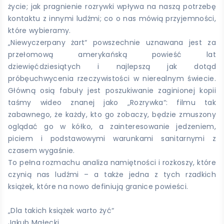
życie; jak pragnienie rozrywki wpływa na naszą potrzebę
kontaktu z innymi ludźmi; co o nas mówią przyjemności,
które wybieramy.
„Niewyczerpany żart“ powszechnie uznawana jest za
przełomową amerykańską powieść lat
dziewięćdziesiątych i najlepszą jak dotąd
próbęuchwycenia rzeczywistości w nierealnym świecie.
Główną osią fabuły jest poszukiwanie zaginionej kopii
taśmy wideo znanej jako „Rozrywka“: filmu tak
zabawnego, że każdy, kto go zobaczy, będzie zmuszony
oglądać go w kółko, a zainteresowanie jedzeniem,
piciem i podstawowymi warunkami sanitarnymi z
czasem wygaśnie.
To pełna rozmachu analiza namiętności i rozkoszy, które
czynią nas ludźmi – a także jedna z tych rzadkich
książek, które na nowo definiują granice powieści.
„Dla takich książek warto żyć“
Jakub Małecki