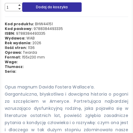
Dodaj do koszyka
Kod produktu:
BHW44151
Kod paskowy:
9788384493335
ISBN:
9788384493335
Wydawca:
WAB
Rok wydania:
2026
Ilość stron:
1136
Oprawa:
Twarda
Format:
155x230 mm
Waga:
Tłumacz:
Seria:
Opus magnum Davida Fostera Wallace’a.
Gargantuiczna, błyskotliwa i dowcipna historia o pogoni
za szczęściem w Ameryce. Portretująca najbardziej
wzruszająco dysfunkcyjną rodzinę, jaka pojawiła się w
literaturze ostatnich lat, powieść zgłębia zasadnicze
pytania o kondycję człowieka i o rozrywkę: czym ona jest
i dlaczego w tak dużym stopniu zdominowała nasze