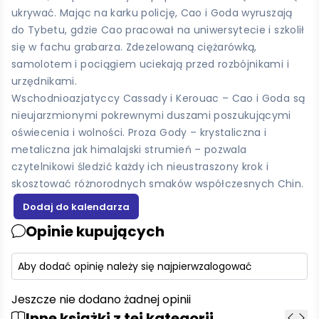
ukrywać. Mając na karku policję, Cao i Goda wyruszają
do Tybetu, gdzie Cao pracował na uniwersytecie i szkolił
się w fachu grabarza. Zdezelowaną ciężarówką,
samolotem i pociągiem uciekają przed rozbójnikami i
urzędnikami.
Wschodnioazjatyccy Cassady i Kerouac – Cao i Goda są
nieujarzmionymi pokrewnymi duszami poszukującymi
oświecenia i wolności. Proza Gody – krystaliczna i
metaliczna jak himalajski strumień – pozwala
czytelnikowi śledzić każdy ich nieustraszony krok i
skosztować różnorodnych smaków współczesnych Chin.
Opinie kupujących
Aby dodać opinię należy się najpierw
zalogować
Jeszcze nie dodano żadnej opinii
Inne książki z tej kategorii