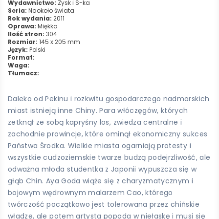
Wydawnictwo:
Zysk i S-ka
Seria:
Naokoło świata
Rok wydania:
2011
Oprawa:
Miękka
Ilość stron:
304
Rozmiar:
145 x 205 mm
Język:
Polski
Format:
Waga:
Tłumacz:
Daleko od Pekinu i rozkwitu gospodarczego nadmorskich
miast istnieją inne Chiny. Para włóczęgów, których
zetknął ze sobą kapryśny los, zwiedza centralne i
zachodnie prowincje, które ominął ekonomiczny sukces
Państwa Środka. Wielkie miasta ogarniają protesty i
wszystkie cudzoziemskie twarze budzą podejrzliwość, ale
odważna młoda studentka z Japonii wypuszcza się w
głąb Chin. Aya Goda wiąże się z charyzmatycznym i
bojowym wędrownym malarzem Cao, którego
twórczość początkowo jest tolerowana przez chińskie
władze, ale potem artysta popada w niełaskę i musi się