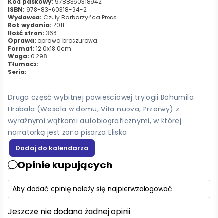
Kod paskowy:
9788360318942
ISBN:
978-83-60318-94-2
Wydawca:
Czuły Barbarzyńca Press
Rok wydania:
2011
Ilość stron:
366
Oprawa:
oprawa broszurowa
Format:
12.0x18.0cm
Waga:
0.298
Tłumacz:
Seria:
Druga część wybitnej powieściowej trylogii Bohumila
Hrabala (Wesela w domu, Vita nuova, Przerwy) z
wyraźnymi wątkami autobiograficznymi, w której
narratorką jest żona pisarza Eliska.
Opinie kupujących
Aby dodać opinię należy się najpierw
zalogować
Jeszcze nie dodano żadnej opinii