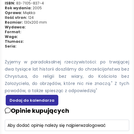
ISBN:
83-7105-837-4
Rok wydania:
2005
Oprawa:
Miękka
Ilość stron:
124
Rozmiar:
130x200 mm
Wydawca:
Format:
Waga:
Tłumacz:
Seria:
Żyjemy w paradoksalnej rzeczywistości: po trwającej
dwa tysiące lat historii doszliśmy do chrześcijaństwa bez
Chrystusa, do religii bez wiary, do Kościoła bez
Założyciela, do obrzędów, które nic nie znaczą." Z tych
powodów, a także spiesząc z odpowiedzią"
Opinie kupujących
Aby dodać opinię należy się najpierw
zalogować