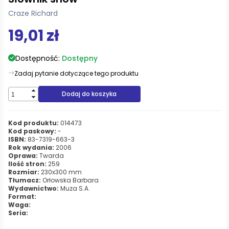
Craze Richard
19,01 zł
Dostępność:
Dostępny
Zadaj pytanie dotyczące tego produktu
Dodaj do koszyka
Kod produktu:
014473
Kod paskowy:
-
ISBN:
83-7319-663-3
Rok wydania:
2006
Oprawa:
Twarda
Ilość stron:
259
Rozmiar:
230x300 mm
Tłumacz:
Orłowska Barbara
Wydawnictwo:
Muza S.A.
Format:
Waga:
Seria: