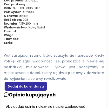
Kod produktu:
016220
Kod paskowy:
-
ISBN:
978-83-7386-287-6
Rok wydania:
2008
Oprawa:
Miękka
Ilość stron:
208
Rozmiar:
135x200 mm
Wydawnictwo:
Nowy Świat
Format:
Waga:
Tłumacz:
Seria:
Wstrząsająca historia, która zdarzyła się naprawdę. Kiedy
Polskę obiegła wiadomość, że proboszcz z niewielkiej
beskidzkiej miejscowości Tylawa jest podejrzany o
molestowanie dzieci, starły się dwie postawy z dążeniem
do wyjaśnienia sprawy rywalizowało
Opinie kupujących
Aby dodać opinię należy się najpierw
zalogować