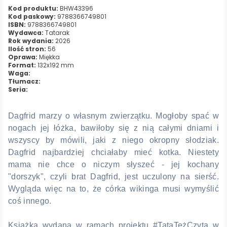
Kod produktu:
BHW43396
Kod paskowy:
9788366749801
ISBN:
9788366749801
Wydawca:
Tatarak
Rok wydania:
2026
Ilość stron:
56
Oprawa:
Miękka
Format:
132x192 mm
Waga:
Tłumacz:
Seria:
Dagfrid marzy o własnym zwierzątku. Mogłoby spać w
nogach jej łóżka, bawiłoby się z nią całymi dniami i
wszyscy by mówili, jaki z niego okropny słodziak.
Dagfrid najbardziej chciałaby mieć kotka. Niestety
mama nie chce o niczym słyszeć - jej kochany
"dorszyk", czyli brat Dagfrid, jest uczulony na sierść.
Wygląda więc na to, że córka wikinga musi wymyślić
coś innego.
Książka wydana w ramach projektu #TataTeżCzyta w