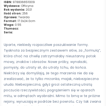
ISBN:
9788366511309
Wydawca:
Officyna
Rok wydania:
2021
Ilość stron:
256
Oprawa:
Twarda
Format:
17.0x24.0cm
Waga:
0.55
Tłumacz:
Seria:
Uparte, niekiedy rozpaczliwe poszukiwanie formy.
Tęsknota za bezpiecznym zestawem słów, za „formułą”,
która choć na chwilę zatrzymałaby nieustanny potok
mowy, znaków i obrazów. Nowe próby, wynalazki,
pomysły, do utraty sił, do utraty tchu, do końca.
Niektórzy się domyślają, że tego marzenia nie da się
zrealizować, że to tylko mrzonka, majak, niebezpieczna
ułuda. Niebezpieczna, gdyż grozi ostateczną utratą
poczucia rzeczywistości, pogrążeniem się w oparach
mitu, w odmętach wyobraźni. Mimo to brną w te próżne
rejony, wyruszają w podróże bez powrotu. Czy tak zwana