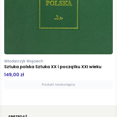
Beksiński Zdzisław, Banach Wiesław
Beksiński 3 - miniatura albumu
29,90 zł
Dodaj do koszyka
SPRZEDAŻ