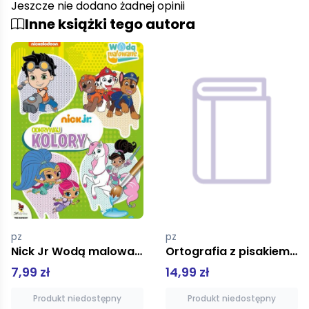
Jeszcze nie dodano żadnej opinii
Inne książki tego autora
pz
pz
Ortografia z pisakiem dla klas 1-3. PiszÄ™ i zmazujÄ™
Dyktanda: Byk-tanda i zabawy ortograficzne. Klasa1; seria Idę do szkoły
14,99 zł
11,00 zł
Produkt niedostępny
Produkt niedostępny