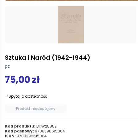
Sztuka i Naród (1942-1944)
pz
75,00 zł
Spytaj o dostępność
Produkt niedostępny
Kod produktu:
BHW28882
Kod paskowy:
9788396615084
ISBN:
9788396615084