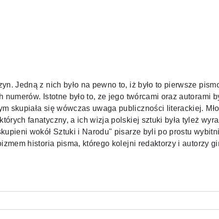
yn. Jedną z nich było na pewno to, iż było to pierwsze pismo
h numerów. Istotne było to, ze jego twórcami oraz autorami b
m skupiała się wówczas uwaga publiczności literackiej. Młod
órych fanatyczny, a ich wizja polskiej sztuki była tyleż wyr
upieni wokół Sztuki i Narodu" pisarze byli po prostu wybitni,
izmem historia pisma, którego kolejni redaktorzy i autorzy g