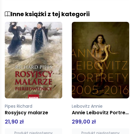
Inne książki z tej kategorii
Leibovitz Annie
Kossewska Elżbieta
Annie Leibovitz Portrety 2005-2016
Marc Chagall-Dawid Lazer Listy
299,00 zł
21,00 zł
Produkt niedostępny
Dodaj do koszyka