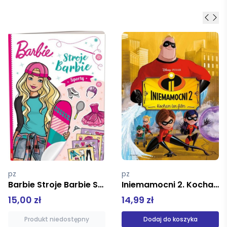
pz
pz
Iniemamocni 2. Kocham ten film
Bazyliszek tw
14,99 zł
19,90 zł
Dodaj do koszyka
Produkt niedostępny