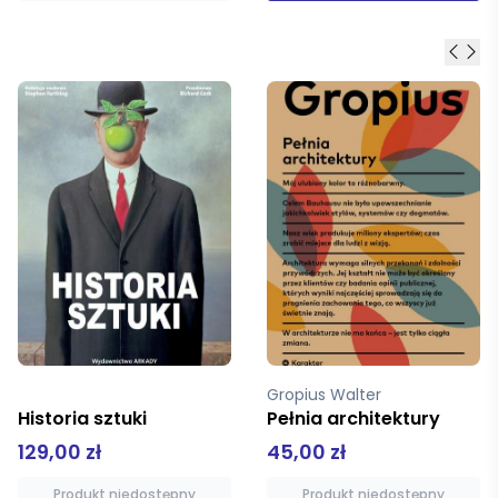
Gropius Walter
Hanna Kelner
Pełnia architektury
Postać władczyni Himiko w japońskiej pamięci kulturowej
45,00 zł
88,00 zł
Produkt niedostępny
Produkt niedostępny