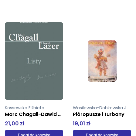
Wasilewska-Dobkowska Joanna
Pióropusze i turbany
Historia sztuki
19,01 zł
129,00 zł
Dodaj do koszyka
Produkt niedostępny