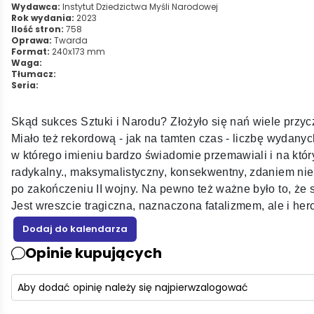
Wydawca:
Instytut Dziedzictwa Myśli Narodowej
Rok wydania:
2023
Ilość stron:
758
Oprawa:
Twarda
Format:
240x173 mm
Waga:
Tłumacz:
Seria:
Skąd sukces Sztuki i Narodu? Złożyło się nań wiele przycz
Miało też rekordową - jak na tamten czas - liczbę wydanyc
w którego imieniu bardzo świadomie przemawiali i na który
radykalny., maksymalistyczny, konsekwentny, zdaniem niekt
po zakończeniu II wojny. Na pewno też ważne było to, że sk
Jest wreszcie tragiczna, naznaczona fatalizmem, ale i hero
Opinie kupujących
Aby dodać opinię należy się najpierw
zalogować