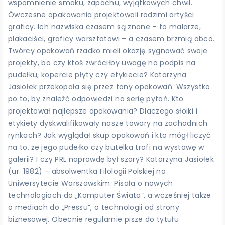
wspomnienie smaku, zapachu, wyjątkowych chwil.
Ówczesne opakowania projektowali rodzimi artyści
graficy. Ich nazwiska czasem są znane – to malarze,
plakaciści, graficy warsztatowi – a czasem brzmią obco.
Twórcy opakowań rzadko mieli okazję sygnować swoje
projekty, bo czy ktoś zwróciłby uwagę na podpis na
pudełku, kopercie płyty czy etykiecie? Katarzyna
Jasiołek przekopała się przez tony opakowań. Wszystko
po to, by znaleźć odpowiedzi na serię pytań. Kto
projektował najlepsze opakowania? Dlaczego słoiki i
etykiety dyskwalifikowały nasze towary na zachodnich
rynkach? Jak wyglądał skup opakowań i kto mógł liczyć
na to, że jego pudełko czy butelka trafi na wystawę w
galerii? I czy PRL naprawdę był szary? Katarzyna Jasiołek
(ur. 1982) – absolwentka Filologii Polskiej na
Uniwersytecie Warszawskim. Pisała o nowych
technologiach do „Komputer Świata”, a wcześniej także
o mediach do „Pressu”, o technologii od strony
biznesowej. Obecnie regularnie pisze do tytułu