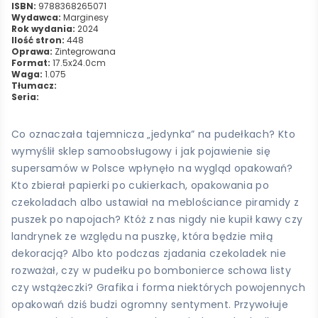
ISBN:
9788368265071
Wydawca:
Marginesy
Rok wydania:
2024
Ilość stron:
448
Oprawa:
Zintegrowana
Format:
17.5x24.0cm
Waga:
1.075
Tłumacz:
Seria:
Co oznaczała tajemnicza „jedynka” na pudełkach? Kto
wymyślił sklep samoobsługowy i jak pojawienie się
supersamów w Polsce wpłynęło na wygląd opakowań?
Kto zbierał papierki po cukierkach, opakowania po
czekoladach albo ustawiał na meblościance piramidy z
puszek po napojach? Któż z nas nigdy nie kupił kawy czy
landrynek ze względu na puszkę, która będzie miłą
dekoracją? Albo kto podczas zjadania czekoladek nie
rozważał, czy w pudełku po bombonierce schowa listy
czy wstążeczki? Grafika i forma niektórych powojennych
opakowań dziś budzi ogromny sentyment. Przywołuje