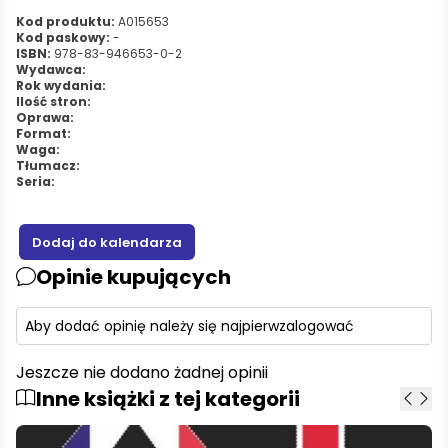
Kod produktu:
A015653
Kod paskowy:
-
ISBN:
978-83-946653-0-2
Wydawca:
Rok wydania:
Ilość stron:
Oprawa:
Format:
Waga:
Tłumacz:
Seria:
Opinie kupujących
Aby dodać opinię należy się najpierw
zalogować
Jeszcze nie dodano żadnej opinii
Inne książki z tej kategorii