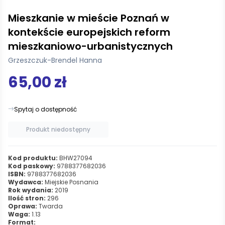
Mieszkanie w mieście Poznań w
kontekście europejskich reform
mieszkaniowo-urbanistycznych
Grzeszczuk-Brendel Hanna
65,00 zł
Spytaj o dostępność
Produkt niedostępny
Kod produktu:
BHW27094
Kod paskowy:
9788377682036
ISBN:
9788377682036
Wydawca:
Miejskie Posnania
Rok wydania:
2019
Ilość stron:
296
Oprawa:
Twarda
Waga:
1.13
Format: