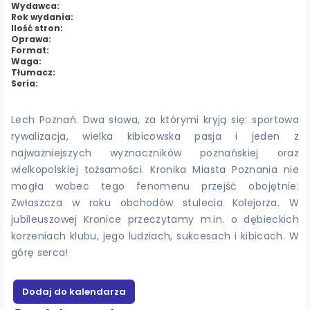
Wydawca:
Rok wydania:
Ilość stron:
Oprawa:
Format:
Waga:
Tłumacz:
Seria:
Lech Poznań. Dwa słowa, za którymi kryją się: sportowa
rywalizacja, wielka kibicowska pasja i jeden z
najważniejszych wyznaczników poznańskiej oraz
wielkopolskiej tożsamości. Kronika Miasta Poznania nie
mogła wobec tego fenomenu przejść obojętnie.
Zwłaszcza w roku obchodów stulecia Kolejorza. W
jubileuszowej Kronice przeczytamy m.in. o dębieckich
korzeniach klubu, jego ludziach, sukcesach i kibicach. W
górę serca!