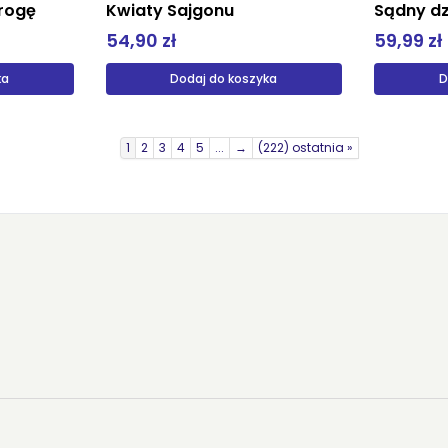
rogę
Kwiaty Sajgonu
Sądny dz
54,90 zł
59,99 zł
ka
Dodaj do koszyka
D
1
2
3
4
5
...
→
(222) ostatnia »