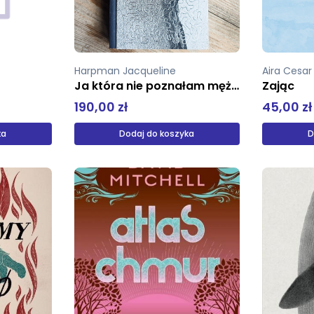
Harpman Jacqueline
Aira Cesa
Ja która nie poznałam mężczyzn Edycja kolekcjonerska
Zając
190,00 zł
45,00 zł
ka
Dodaj do koszyka
D