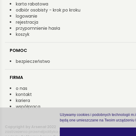
karta rabatowa
odbiór osobisty - krok po kroku
logowanie
rejestracja
przypomnienie hasła
koszyk
POMOC
bezpieczeństwo
FIRMA
o nas
kontakt
kariera
współpraca
Używamy cookies i podobnych technologii m.in.
będą one umieszczane na Twoim urządzeniu k
Copyright by Arsenał 2022
zastrzeżenia prawne
|
polityka prywatności