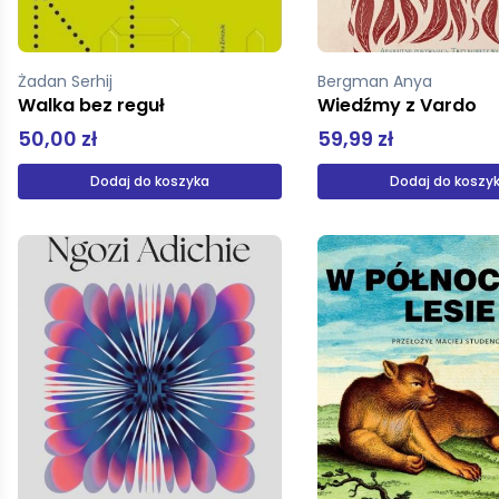
Żadan Serhij
Bergman Anya
Walka bez reguł
Wiedźmy z Vardo
50,00 zł
59,99 zł
Dodaj do koszyka
Dodaj do koszy