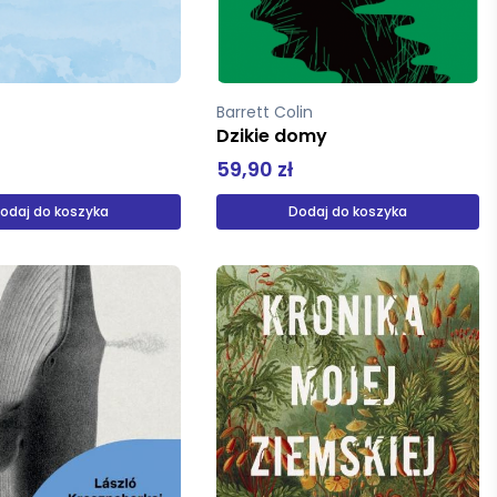
r
Barrett Colin
Dzikie domy
59,90 zł
odaj do koszyka
Dodaj do koszyka