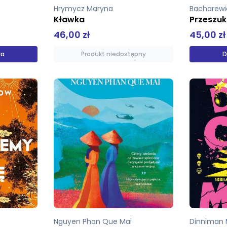
Hrymycz Maryna
Bacharewi
Kławka
Przeszu
46,00 zł
45,00 zł
ka
Produkt niedostępny
D
Nguyen Phan Que Mai
Dinniman