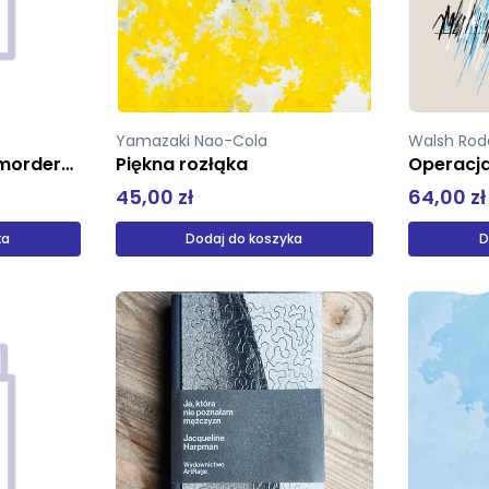
Yamazaki Nao-Cola
Walsh Rod
Klub żon seryjnych morderców
Piękna rozłąka
Operacj
45,00 zł
64,00 zł
ka
Dodaj do koszyka
D