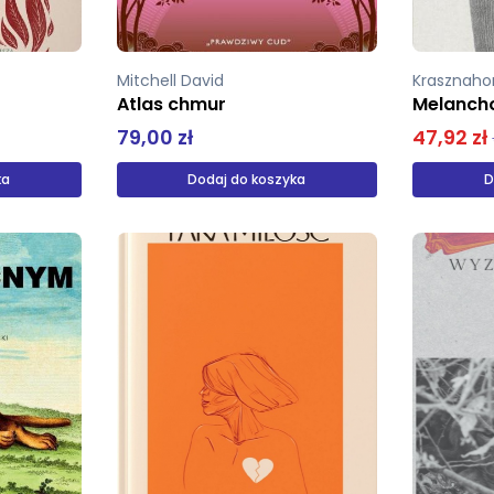
Mitchell David
Krasznahor
Atlas chmur
Melancho
79,00 zł
47,92 zł
ka
Dodaj do koszyka
D