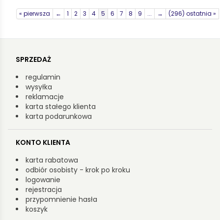
« pierwsza
←
1
2
3
4
5
6
7
8
9
...
→
(296) ostatnia »
SPRZEDAŻ
regulamin
wysyłka
reklamacje
karta stałego klienta
karta podarunkowa
KONTO KLIENTA
karta rabatowa
odbiór osobisty - krok po kroku
logowanie
rejestracja
przypomnienie hasła
koszyk