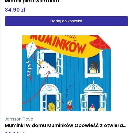
Młotek piła i wiertarka
34,90 zł
Dodaj do koszyka
Jansson Tove
Muminki W domu Muminków Opowieść z otwieranymi okienkami