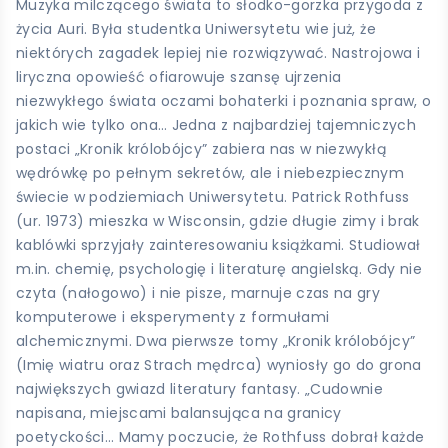
Muzyka milczącego świata to słodko-gorzka przygoda z
życia Auri. Była studentka Uniwersytetu wie już, że
niektórych zagadek lepiej nie rozwiązywać. Nastrojowa i
liryczna opowieść ofiarowuje szansę ujrzenia
niezwykłego świata oczami bohaterki i poznania spraw, o
jakich wie tylko ona… Jedna z najbardziej tajemniczych
postaci „Kronik królobójcy” zabiera nas w niezwykłą
wędrówkę po pełnym sekretów, ale i niebezpiecznym
świecie w podziemiach Uniwersytetu. Patrick Rothfuss
(ur. 1973) mieszka w Wisconsin, gdzie długie zimy i brak
kablówki sprzyjały zainteresowaniu książkami. Studiował
m.in. chemię, psychologię i literaturę angielską. Gdy nie
czyta (nałogowo) i nie pisze, marnuje czas na gry
komputerowe i eksperymenty z formułami
alchemicznymi. Dwa pierwsze tomy „Kronik królobójcy”
(Imię wiatru oraz Strach mędrca) wyniosły go do grona
największych gwiazd literatury fantasy. „Cudownie
napisana, miejscami balansująca na granicy
poetyckości… Mamy poczucie, że Rothfuss dobrał każde