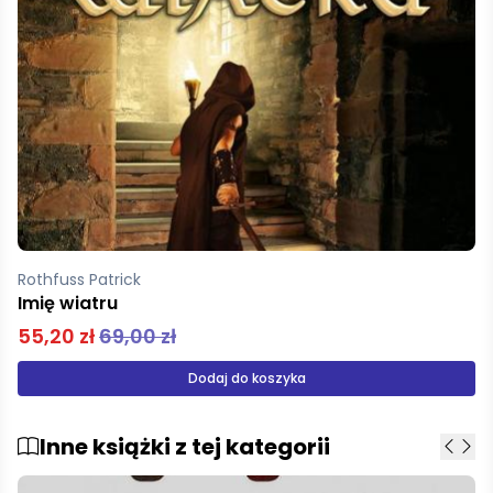
Rothfuss Patrick
Strach Mędrca Kroniki królobójcy Część 1
47,92 zł
59,90 zł
Dodaj do koszyka
Inne książki z tej kategorii