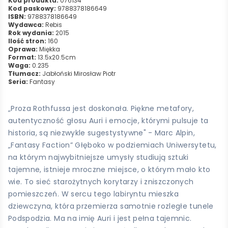
Kod produktu:
076134
Kod paskowy:
9788378186649
ISBN:
9788378186649
Wydawca:
Rebis
Rok wydania:
2015
Ilość stron:
160
Oprawa:
Miękka
Format:
13.5x20.5cm
Waga:
0.235
Tłumacz:
Jabłoński Mirosław Piotr
Seria:
Fantasy
„Proza Rothfussa jest doskonała. Piękne metafory,
autentyczność głosu Auri i emocje, którymi pulsuje ta
historia, są niezwykle sugestystywne" - Marc Alpin,
„Fantasy Faction” Głęboko w podziemiach Uniwersytetu,
na którym najwybitniejsze umysły studiują sztuki
tajemne, istnieje mroczne miejsce, o którym mało kto
wie. To sieć starożytnych korytarzy i zniszczonych
pomieszczeń. W sercu tego labiryntu mieszka
dziewczyna, która przemierza samotnie rozległe tunele
Podspodzia. Ma na imię Auri i jest pełna tajemnic.