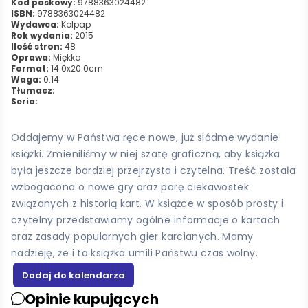
Kod paskowy:
9788363024482
ISBN:
9788363024482
Wydawca:
Kolpap
Rok wydania:
2015
Ilość stron:
48
Oprawa:
Miękka
Format:
14.0x20.0cm
Waga:
0.14
Tłumacz:
Seria:
Oddajemy w Państwa ręce nowe, już siódme wydanie
książki. Zmieniliśmy w niej szatę graficzną, aby książka
była jeszcze bardziej przejrzysta i czytelna. Treść została
wzbogacona o nowe gry oraz parę ciekawostek
związanych z historią kart. W książce w sposób prosty i
czytelny przedstawiamy ogólne informacje o kartach
oraz zasady popularnych gier karcianych. Mamy
nadzieję, że i ta książka umili Państwu czas wolny.
Opinie kupujących