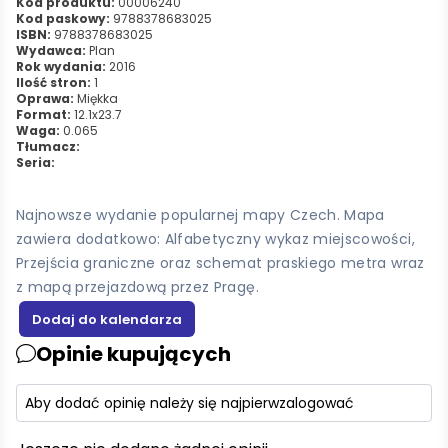
Kod produktu:
00006240
Kod paskowy:
9788378683025
ISBN:
9788378683025
Wydawca:
Plan
Rok wydania:
2016
Ilość stron:
1
Oprawa:
Miękka
Format:
12.1x23.7
Waga:
0.065
Tłumacz:
Seria:
Najnowsze wydanie popularnej mapy Czech. Mapa
zawiera dodatkowo: Alfabetyczny wykaz miejscowości,
Przejścia graniczne oraz schemat praskiego metra wraz
z mapą przejazdową przez Pragę.
Opinie kupujących
Aby dodać opinię należy się najpierw
zalogować