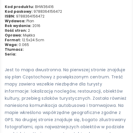
Kod produktu:
BHW36416
Kod paskowy:
9788364156472
ISBN:
9788364156472
Wydawca:
Plan
Rok wydania:
2016
Ilość stron:
2
Oprawa:
Miękka
Format:
12.5x24.5cm
Waga:
0.065
Tłumacz:
Seria:
Jest to mapa dwustronna. Na pierwszej stronie znajduje
się plan Częstochowy z powiększonym centrum. Treść
mapy zawiera wszelkie niezbędne dla turysty
informacje: lokalizację noclegów, restauracji, obiektów
kultury, przebieg szlaków turystycznych. Została również
naniesiona komunikacja autobusowa i tramwajowa. Na
mapie wkreślono współrzędne geograficzne zgodne z
GPS. Na drugiej stronie znajduje się, bogato zilustrowany
fotografiami, opis najważniejszych obiektów w podziale