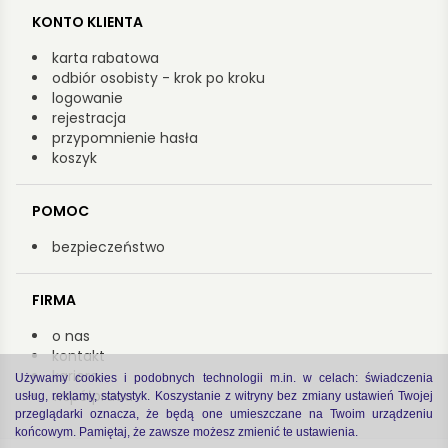
KONTO KLIENTA
karta rabatowa
odbiór osobisty - krok po kroku
logowanie
rejestracja
przypomnienie hasła
koszyk
POMOC
bezpieczeństwo
FIRMA
o nas
kontakt
kariera
Używamy cookies i podobnych technologii m.in. w celach: świadczenia
współpraca
usług, reklamy, statystyk. Koszystanie z witryny bez zmiany ustawień Twojej
przeglądarki oznacza, że będą one umieszczane na Twoim urządzeniu
końcowym. Pamiętaj, że zawsze możesz zmienić te ustawienia.