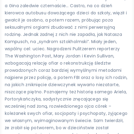
a Gina zaledwie czternaście… Castro, na co dzień
kierowca autobusu dowożącego dzieci do szkoły, więził i
gwałcił je osobno, a potem razem, próbując poza
seksualnymi orgiami zbudować z nimi perwersyjną
rodzinę. Jednak żadnej z nich nie zapadła, jak Natasza
Kampusch, na „syndrom sztokholmski”. Miały jeden,
wspólny cel: uciec. Nagrodzeni Pulitzerem reporterzy
The Washington Post, Mary Jordan i Kevin Sullivan,
wzbogacają relację ofiar o rekonstrukcję śledztw
prowadzonych coraz bardziej wymyślnymi metodami
najpierw przez policję, a potem FBI oraz o losy ich rodzin,
na jakich zniknięcie dziewczynek wywarło niezatarte,
niszczące piętno. Poznajemy też historię samego Ariela,
Portorykańczyka, sadystycznie znęcającego się
wcześniej nad żoną, rozwiedzionego ojca córek –
koleżanek swych ofiar, socjopaty i psychopaty, żyjącego
we własnym, wyimaginowanym świecie. Sam twierdził,
że zrobił się potworem, bo w dzieciństwie został