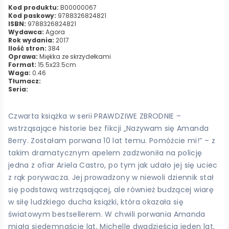
Kod produktu:
B00000067
Kod paskowy:
9788326824821
ISBN:
9788326824821
Wydawca:
Agora
Rok wydania:
2017
Ilość stron:
384
Oprawa:
Miękka ze skrzydełkami
Format:
15.5x23.5cm
Waga:
0.46
Tłumacz:
Seria:
Czwarta książka w serii PRAWDZIWE ZBRODNIE –
wstrząsające historie bez fikcji „Nazywam się Amanda
Berry. Zostałam porwana 10 lat temu. Pomóżcie mi!” – z
takim dramatycznym apelem zadzwoniła na policję
jedna z ofiar Ariela Castro, po tym jak udało jej się uciec
z rąk porywacza. Jej prowadzony w niewoli dziennik stał
się podstawą wstrząsającej, ale również budzącej wiarę
w siłę ludzkiego ducha książki, która okazała się
światowym bestsellerem. W chwili porwania Amanda
miała siedemnaście lat, Michelle dwadzieścia jeden lat,