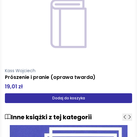
Kass Wojciech
twarda)
Jeleń Thorwaldsena
19,01 zł
yka
Dodaj do kosz
Inne książki z tej kategorii