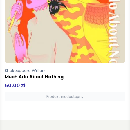
lliam
Wencel Wojcie
ut Nothing
Lechoń Rycerz
30,00 zł
Produkt niedostępny