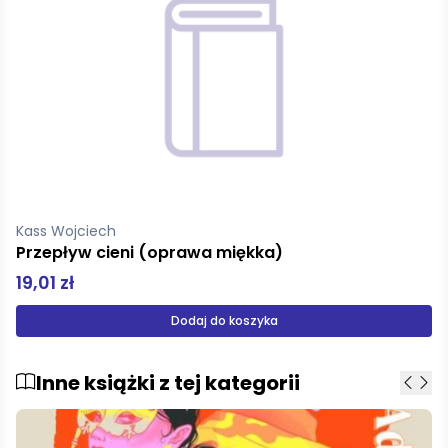
Kass Wojciech
ka)
Jeleń Thorwaldsena
19,01 zł
yka
Dodaj do kosz
Inne książki z tej kategorii