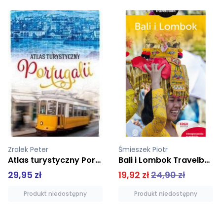
Śmieszek Piotr
Bieńkowska Ewa
Bali i Lombok Travelbook
Co mówią kamienie Wenecji
19,92 zł
24,90 zł
69,00 zł
Produkt niedostępny
Dodaj do koszyka