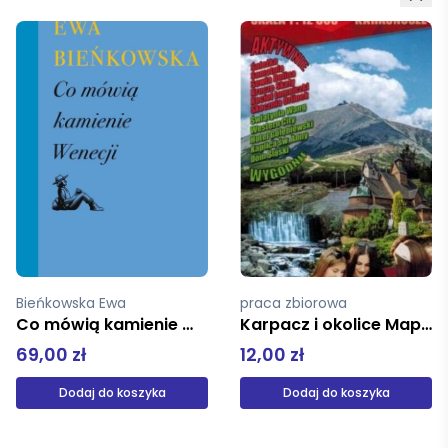
praca zbiorowa
pz
Karpacz i okolice Mapa 1:12 500
Fagaras, Bucegi, Piatra Craiului laminowana mapa trekingowa 1:80 000
12,00 zł
49,90 zł
Dodaj do koszyka
Produkt niedostępny