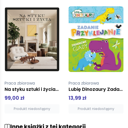
Praca zbiorowa
Praca zbiorowa
Lubię Dinozaury Zadanie Przyklejanie Zagadkowe gady
Kocia Szajka i napad na moście. Kolorowanka z pazurem
13,99 zł
19,99 zł
Produkt niedostępny
Dodaj do koszyka
Inne książki z tej kategorii