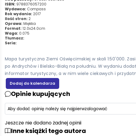
ISBN:
9788376057200
Wydawca:
Compass
Rok wydania:
2017
Ilość stron:
2
Oprawa:
Miękka
Format:
12.0x24.0cm
Waga:
0.075
Tłumacz:
Seria:
Mapa turystyczna Ziemi Oświęcimskiej w skali 1:50'000. Z
po Andrychów i Bielsko-Białą na południu. W wydaniu doda
informator turystyczny, a w nim wiele ciekawych i przydat
Opinie kupujących
Aby dodać opinię należy się najpierw
zalogować
Jeszcze nie dodano żadnej opinii
Inne książki tego autora