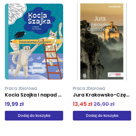
Praca zbiorowa
Praca zbiorowa
Jura Krakowsko-Częstochowska Travelbook
Koci domek Gabi Naklejkowy notes z zadaniami
13,45 zł
26,90 zł
24,00 zł
Dodaj do koszyka
Produkt niedostępny