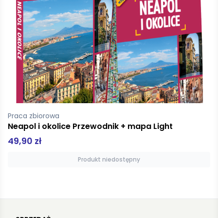
Bzowski Krzysztof
Jura Krakowsko-Częstochowska pełna wrażeń. ActiveBook. Wydanie 1
24,95 zł
49,90 zł
Dodaj do koszyka