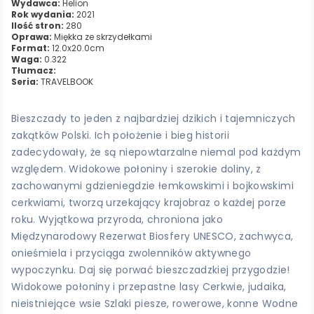
Wydawca:
Helion
Rok wydania:
2021
Ilość stron:
280
Oprawa:
Miękka ze skrzydełkami
Format:
12.0x20.0cm
Waga:
0.322
Tłumacz:
Seria:
TRAVELBOOK
Bieszczady to jeden z najbardziej dzikich i tajemniczych
zakątków Polski. Ich położenie i bieg historii
zadecydowały, że są niepowtarzalne niemal pod każdym
względem. Widokowe połoniny i szerokie doliny, z
zachowanymi gdzieniegdzie łemkowskimi i bojkowskimi
cerkwiami, tworzą urzekający krajobraz o każdej porze
roku. Wyjątkowa przyroda, chroniona jako
Międzynarodowy Rezerwat Biosfery UNESCO, zachwyca,
onieśmiela i przyciąga zwolenników aktywnego
wypoczynku. Daj się porwać bieszczadzkiej przygodzie!
Widokowe połoniny i przepastne lasy Cerkwie, judaika,
nieistniejące wsie Szlaki piesze, rowerowe, konne Wodne