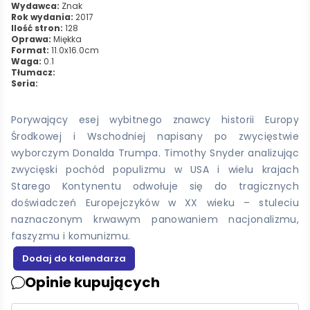
Wydawca:
Znak
Rok wydania:
2017
Ilość stron:
128
Oprawa:
Miękka
Format:
11.0x16.0cm
Waga:
0.1
Tłumacz:
Seria:
Porywający esej wybitnego znawcy historii Europy
Środkowej i Wschodniej napisany po zwycięstwie
wyborczym Donalda Trumpa. Timothy Snyder analizując
zwycięski pochód populizmu w USA i wielu krajach
Starego Kontynentu odwołuje się do tragicznych
doświadczeń Europejczyków w XX wieku – stuleciu
naznaczonym krwawym panowaniem nacjonalizmu,
faszyzmu i komunizmu.
Opinie kupujących