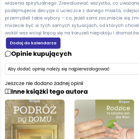
widzenia spirytualnego. Zrewaluować wszystko, co uważane b
podejmujecie decyzje o ucieczce z danego miasta, odejściu
przemyśleli takie wybory – co, jeżeli sami zaczniecie się 
możecie być w tych samych sytuacjach, od których chcieliby
wokół was wciąż kręcą się na karuzeli niepokoju i dramató
Opinie kupujących
Aby dodać opinię należy się najpierw
zalogować
Jeszcze nie dodano żadnej opinii
Inne książki tego autora