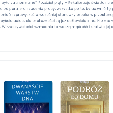
yło za „normalne”. Rozdział piąty – Rekalibracja światła i c
 od partnera, rzuceniu pracy, wszystko po to, by uczynić tę 
zmieniać i sprawy, które wcześniej stanowiły problem, przesta
ście uciec, ale okoliczności są już całkowicie inne. Nie ma w
w. W rzeczywistości wzmacnia to waszą mądrość i ułatwia jej 