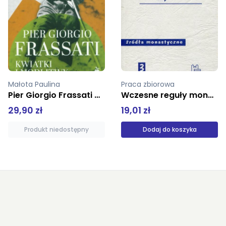
Praca zbiorowa
Hildegarda z Bingen
Wczesne reguły monastyczne z Galii
Causae et curae. O przyczynach i leczeniu chorób
19,01 zł
64,00 zł
Dodaj do koszyka
Produkt niedostępny