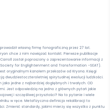
 prowadził własną firmę fonograficzną przez 27 lat.
Kryon chce z nim nawiązać kontakt. Pierwsze publikacje
Carroll został poproszony o zaprezentowanie informacji z
 (Society for Englightenment and Transformation –SEAT).
 jest oryginalnym kanałem przekazów od Kryona. Księgi
ą dwudziestoczteroletniej spirytualnej ewolucji ludzkości.
ako jedne z najbardziej dogłębnych i trwałych. OD
mi. Jest odpowiedzią na jedno z głównych pytań jakie
owej i szczęśliwej przyszłości? Na to pytanie i wiele
iku w ręce. Metafizyczna definicja rekalibracji to
ci. Zmienić standardy, jakimi mierzy się wszystko z punktu