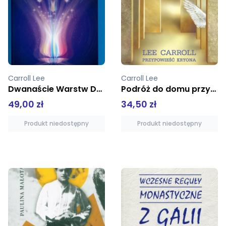
Carroll Lee
Carroll Lee,Tober Jan
Podróż do domu przypowieść Kryona
Dzieci Indygo
34,50 zł
36,00 zł
Produkt niedostępny
Dodaj do koszyka