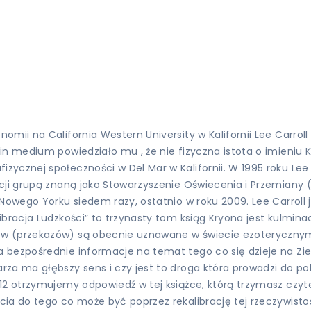
mii na California Western University w Kalifornii Lee Carroll
in medium powiedziało mu , że nie fizyczna istota o imieniu 
ycznej społeczności w Del Mar w Kalifornii. W 1995 roku Lee 
acji grupą znaną jako Stowarzyszenie Oświecenia i Przemiany
 Nowego Yorku siedem razy, ostatnio w roku 2009. Lee Carroll
racja Ludzkości” to trzynasty tom ksiąg Kryona jest kulminacj
w (przekazów) są obecnie uznawane w świecie ezoterycznym j
 bezpośrednie informacje na temat tego co się dzieje na Zie
a ma głębszy sens i czy jest to droga która prowadzi do pokoj
2 otrzymujemy odpowiedź w tej książce, którą trzymasz czyteln
ia do tego co może być poprzez rekalibrację tej rzeczywistoś