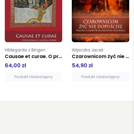
Wijaczka Jacek
Daniel Sara Kanabus Benoit
Czarownicom żyć nie dopuścisz
Jeśli to jest kobieta
54,90 zł
34,90 zł
Produkt niedostępny
Dodaj do koszyka