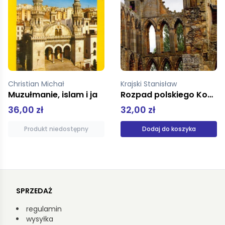
Krajski Stanisław
Małota Paulina
Rozpad polskiego Kościoła Geneza upadku
Pier Giorgio Frassati Kwiatki i modlitwy
32,00 zł
29,90 zł
Dodaj do koszyka
Produkt niedostępny
SPRZEDAŻ
regulamin
wysyłka