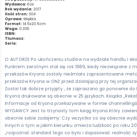
Wydawca:
Kos
Rok wydania:
2017
Ilość stron:
304
Oprawa:
Miękka
Format:
14.5x20.5cm
Waga:
0.335
ISBN:
Tłumacz:
Seria:
O AUTORZE Po ukończeniu studiów na wydziale handlu i ekono
Punktem zwrotnym stał się rok 1989, kiedy niezwiązane z m
przekazów Kryona zostały nieśmiało zaprezentowane metafiz
przekazów Kryona w ONZ przed działającą przy tej organiz
Został tak dobrze przyjęty , że zapraszano go ponownie do
Kryona drukowane są obecnie w 25 językach. Książka „Rekalib
Informacje od Kryona przekazywane w formie channellingó
WYDAWCY Jest to trzynasty tom ksiąg Kryona który zawiera
obecnie sobie zadajemy: Czy wszystko co się obecnie wydarz
innych o tym w jakim kierunku zmierza ludzkość po roku 201
„rozpoznać standard tego co było i dopasować realność życ