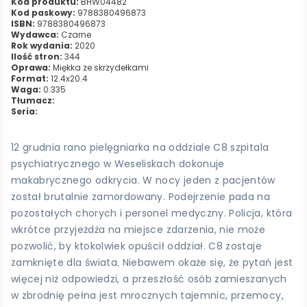
Kod produktu:
BHW04482
Kod paskowy:
9788380496873
ISBN:
9788380496873
Wydawca:
Czarne
Rok wydania:
2020
Ilość stron:
344
Oprawa:
Miękka ze skrzydełkami
Format:
12.4x20.4
Waga:
0.335
Tłumacz:
Seria:
12 grudnia rano pielęgniarka na oddziale C8 szpitala
psychiatrycznego w Weseliskach dokonuje
makabrycznego odkrycia. W nocy jeden z pacjentów
został brutalnie zamordowany. Podejrzenie pada na
pozostałych chorych i personel medyczny. Policja, która
wkrótce przyjeżdża na miejsce zdarzenia, nie może
pozwolić, by ktokolwiek opuścił oddział. C8 zostaje
zamknięte dla świata. Niebawem okaże się, że pytań jest
więcej niż odpowiedzi, a przeszłość osób zamieszanych
w zbrodnię pełna jest mrocznych tajemnic, przemocy,