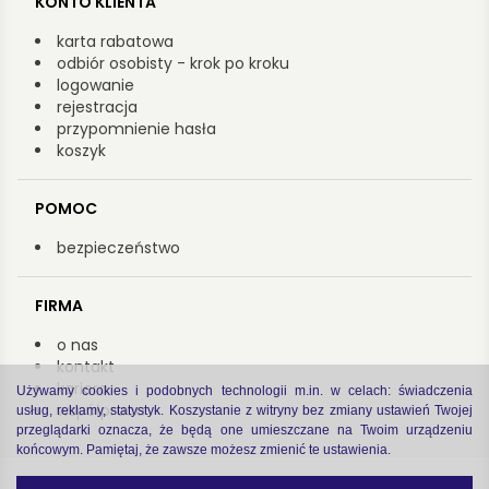
KONTO KLIENTA
karta rabatowa
odbiór osobisty - krok po kroku
logowanie
rejestracja
przypomnienie hasła
koszyk
POMOC
bezpieczeństwo
FIRMA
o nas
kontakt
kariera
Używamy cookies i podobnych technologii m.in. w celach: świadczenia
współpraca
usług, reklamy, statystyk. Koszystanie z witryny bez zmiany ustawień Twojej
przeglądarki oznacza, że będą one umieszczane na Twoim urządzeniu
końcowym. Pamiętaj, że zawsze możesz zmienić te ustawienia.
Copyright by Arsenał 2022