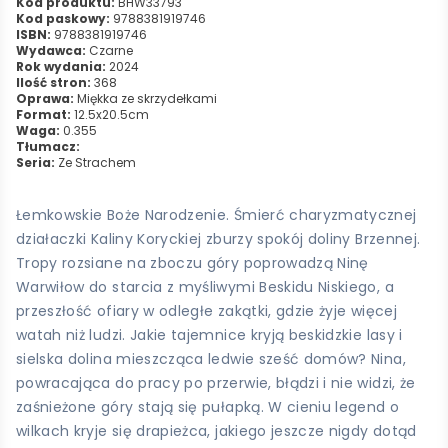
Kod produktu:
BHW33793
Kod paskowy:
9788381919746
ISBN:
9788381919746
Wydawca:
Czarne
Rok wydania:
2024
Ilość stron:
368
Oprawa:
Miękka ze skrzydełkami
Format:
12.5x20.5cm
Waga:
0.355
Tłumacz:
Seria:
Ze Strachem
Łemkowskie Boże Narodzenie. Śmierć charyzmatycznej
działaczki Kaliny Koryckiej zburzy spokój doliny Brzennej.
Tropy rozsiane na zboczu góry poprowadzą Ninę
Warwiłow do starcia z myśliwymi Beskidu Niskiego, a
przeszłość ofiary w odległe zakątki, gdzie żyje więcej
watah niż ludzi. Jakie tajemnice kryją beskidzkie lasy i
sielska dolina mieszcząca ledwie sześć domów? Nina,
powracająca do pracy po przerwie, błądzi i nie widzi, że
zaśnieżone góry stają się pułapką. W cieniu legend o
wilkach kryje się drapieżca, jakiego jeszcze nigdy dotąd