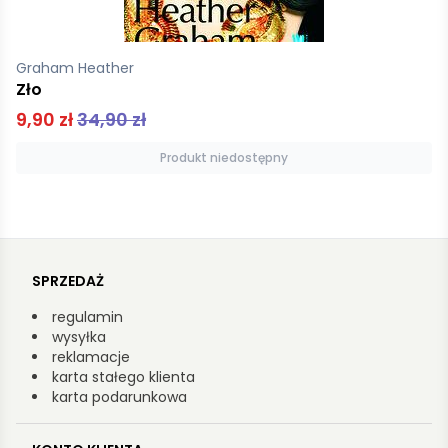
Horst Lier Jorn Enger Thomas
Snajper
54,99 zł
Produkt niedostępny
SPRZEDAŻ
regulamin
wysyłka
reklamacje
karta stałego klienta
karta podarunkowa