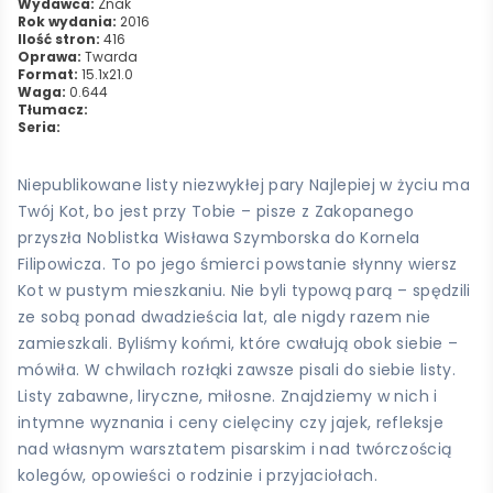
Wydawca:
Znak
Rok wydania:
2016
Ilość stron:
416
Oprawa:
Twarda
Format:
15.1x21.0
Waga:
0.644
Tłumacz:
Seria:
Niepublikowane listy niezwykłej pary Najlepiej w życiu ma
Twój Kot, bo jest przy Tobie – pisze z Zakopanego
przyszła Noblistka Wisława Szymborska do Kornela
Filipowicza. To po jego śmierci powstanie słynny wiersz
Kot w pustym mieszkaniu. Nie byli typową parą – spędzili
ze sobą ponad dwadzieścia lat, ale nigdy razem nie
zamieszkali. Byliśmy końmi, które cwałują obok siebie –
mówiła. W chwilach rozłąki zawsze pisali do siebie listy.
Listy zabawne, liryczne, miłosne. Znajdziemy w nich i
intymne wyznania i ceny cielęciny czy jajek, refleksje
nad własnym warsztatem pisarskim i nad twórczością
kolegów, opowieści o rodzinie i przyjaciołach.