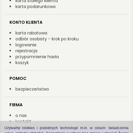
karta stałego klienta
karta podarunkowa
KONTO KLIENTA
karta rabatowa
odbiór osobisty - krok po kroku
logowanie
rejestracja
przypomnienie hasła
koszyk
POMOC
bezpieczeństwo
FIRMA
o nas
kontakt
kariera
Używamy cookies i podobnych technologii m.in. w celach: świadczenia