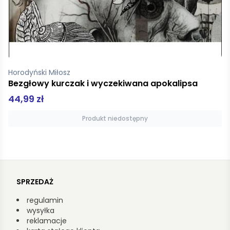
Żulczyk Jakub
Ślepnąc od świateł pocket
15,00 zł
Produkt niedostępny
SPRZEDAŻ
regulamin
wysyłka
reklamacje