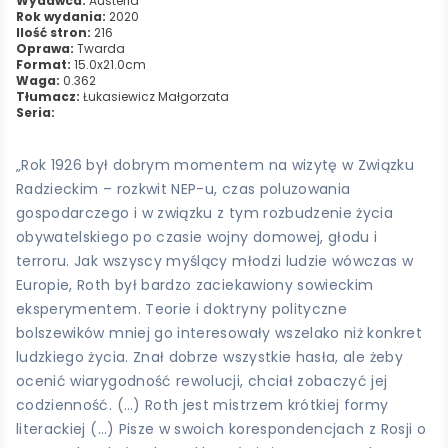
Wydawca:
Austeria
Rok wydania:
2020
Ilość stron:
216
Oprawa:
Twarda
Format:
15.0x21.0cm
Waga:
0.362
Tłumacz:
Łukasiewicz Małgorzata
Seria:
„Rok 1926 był dobrym momentem na wizytę w Związku
Radzieckim – rozkwit NEP­-u, czas poluzowania
gospodarczego i w związku z tym rozbudzenie życia
obywatelskiego po czasie wojny domowej, głodu i
terroru. Jak wszyscy myślący młodzi ludzie wówczas w
Europie, Roth był bardzo zaciekawiony sowieckim
eksperymentem. Teorie i doktryny polityczne
bolszewików mniej go interesowały wszelako niż konkret
ludzkiego życia. Znał dobrze wszystkie hasła, ale żeby
ocenić wiarygodność rewolucji, chciał zobaczyć jej
codzienność. (…) Roth jest mistrzem krótkiej formy
literackiej (…) Pisze w swoich korespondencjach z Rosji o