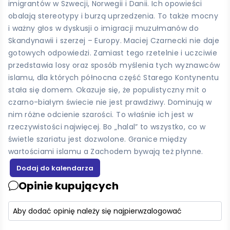
imigrantów w Szwecji, Norwegii i Danii. Ich opowieści
obalają stereotypy i burzą uprzedzenia. To także mocny
i ważny głos w dyskusji o imigracji muzułmanów do
Skandynawii i szerzej – Europy. Maciej Czarnecki nie daje
gotowych odpowiedzi. Zamiast tego rzetelnie i uczciwie
przedstawia losy oraz sposób myślenia tych wyznawców
islamu, dla których północna część Starego Kontynentu
stała się domem. Okazuje się, że populistyczny mit o
czarno-białym świecie nie jest prawdziwy. Dominują w
nim różne odcienie szarości. To właśnie ich jest w
rzeczywistości najwięcej. Bo „halal” to wszystko, co w
świetle szariatu jest dozwolone. Granice między
wartościami islamu a Zachodem bywają też płynne.
Opinie kupujących
Aby dodać opinię należy się najpierw
zalogować