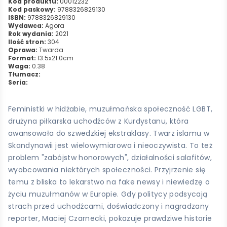
Kod produktu:
00012232
Kod paskowy:
9788326829130
ISBN:
9788326829130
Wydawca:
Agora
Rok wydania:
2021
Ilość stron:
304
Oprawa:
Twarda
Format:
13.5x21.0cm
Waga:
0.38
Tłumacz:
Seria:
Feministki w hidżabie, muzułmańska społeczność LGBT,
drużyna piłkarska uchodźców z Kurdystanu, która
awansowała do szwedzkiej ekstraklasy. Twarz islamu w
Skandynawii jest wielowymiarowa i nieoczywista. To też
problem "zabójstw honorowych", działalności salafitów,
wyobcowania niektórych społeczności. Przyjrzenie się
temu z bliska to lekarstwo na fake newsy i niewiedzę o
życiu muzułmanów w Europie. Gdy politycy podsycają
strach przed uchodźcami, doświadczony i nagradzany
reporter, Maciej Czarnecki, pokazuje prawdziwe historie