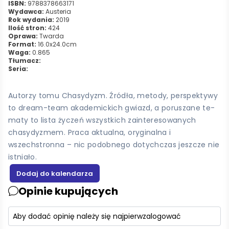
ISBN:
9788378663171
Wydawca:
Austeria
Rok wydania:
2019
Ilość stron:
424
Oprawa:
Twarda
Format:
16.0x24.0cm
Waga:
0.865
Tłumacz:
Seria:
Autorzy tomu Chasydyzm. Źródła, metody, perspektywy
to dream-team akademickich gwiazd, a poruszane te-
maty to lista życzeń wszystkich zainteresowanych
chasydyzmem. Praca aktualna, oryginalna i
wszechstronna – nic podobnego dotychczas jeszcze nie
istniało.
Opinie kupujących
Aby dodać opinię należy się najpierw
zalogować