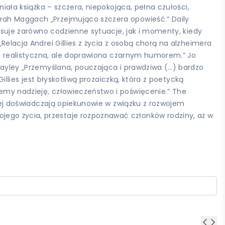
niała książka – szczera, niepokojąca, pełna czułości,
orah Maggach „Przejmująco szczera opowieść.” Daily
pisuje zarówno codzienne sytuacje, jak i momenty, kiedy
Relacja Andrei Gillies z życia z osobą chorą na alzheimera
dzo realistyczna, ale doprawiona czarnym humorem.” Jo
 Bayley „Przemyślana, pouczająca i prawdziwa (…) bardzo
illies jest błyskotliwą prozaiczką, która z poetycką
iemy nadzieję, człowieczeństwo i poświęcenie.” The
tórej doświadczają opiekunowie w związku z rozwojem
jego życia, przestaje rozpoznawać członków rodziny, aż w