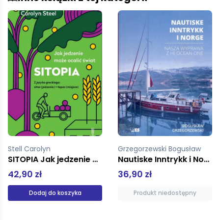
Grzegorzewski Bogusław
Demick Barbara
Nautiske Inntrykk i Norge
W oblężeniu
36,90 zł
31,92 zł
39,90 zł
Produkt niedostępny
Dodaj do koszyka