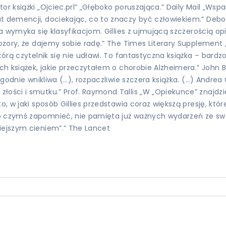
r książki „Ojciec.prl” „Głęboko poruszająca.” Daily Mail „Wspa
at demencji, dociekając, co to znaczy być człowiekiem.” Deb
óra wymyka się klasyfikacjom. Gillies z ujmującą szczerością o
ozory, że dajemy sobie radę.” The Times Literary Supplement „
którą czytelnik się nie udławi. To fantastyczna książka – bar
ych książek, jakie przeczytałem o chorobie Alzheimera.” John
godnie wnikliwa (…), rozpaczliwie szczera książka. (…) Andrea G
łości i smutku.” Prof. Raymond Tallis „W „Opiekunce” znajdz
to, w jaki sposób Gillies przedstawia coraz większą presję, k
o czymś zapomnieć, nie pamięta już ważnych wydarzeń ze swo
iejszym cieniem”.” The Lancet