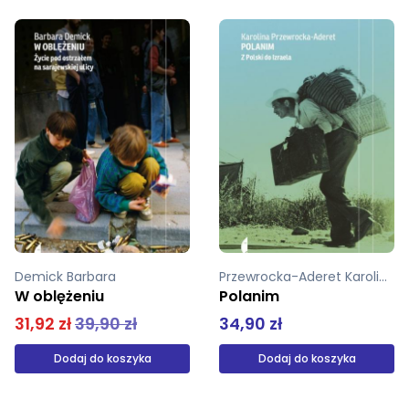
Przewrocka-Aderet Karolina
Rigamonti Magdalena
Polanim
Niewygodni
34,90 zł
54,90 zł
Dodaj do koszyka
Dodaj do koszyka