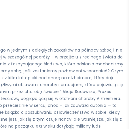
ego w jednym z odległych zakątków na północy Szkocji, nie
ej w szczególnej podróży – w przejściu z realnego świata do
danie z fascynującego śledztwa, które odsłania mechanizmy
dziemy sobą, jeśli zostaniemy pozbawieni wspomnień? Czym
z kilku lat opieki nad chorą na alzheimera, który daje
iążliwymi objawami choroby i emocjami, które pojawiają się
onym przez chorobę świecie.” Alicja Sadowska, Prezes
 teściową pogrążającą się w otchłani choroby Alzheimera.
 przecież nie w sercu, choć – jak zauważa autorka — to
e książka o poszukiwaniu człowieczeństwa w sobie. Kiedy
est, jak się z tym czuje Nancy, ale ważniejsze, jak się z
które na początku XXI wieku dotykają miliony ludzi.