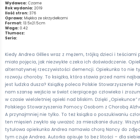
Wydawca:
Czarne
Rok wydania:
2019
Ilość stron:
376
Oprawa:
Miękka ze skrzydełkami
Format:
13.5x21.5cm
Waga:
0.42
Tłumacz:
Seria:
Kiedy Andrea Gillies wraz z mężem, trójką dzieci i teścia
miała pojęcia, jak niezwykłe czeka ich doświadczenie. Opiek
alternatywnej rzeczywistości demencji. Opiekunka to nie t
rozwoju choroby. To książka, która stawia przed nami naj
jest ludzka dusza? Książkę poleca Polskie Stowarzyszenie P
nam szansę wejścia w świat cierpiącego człowieka i zrozum
w czasie wieloletniej opieki nad bliskim. Dzięki „Opiekun
Polskiego Stowarzyszenia Pomocy Osobom z Chorobą Alzheime
A przynajmniej nie tylko. To też książka o poszukiwaniu c
ten mięsień zwykło się uważać za mieszkanie duszy. Wszys
tytułowa opiekunka Andrea namawia chorą Nancy do zdjęcia t
tym czuje Andrea. Autorka opisuje to bez litości – dla siebi