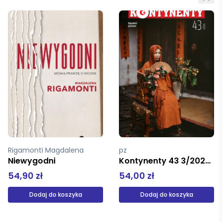
pz
Kapuściński Ryszard
Kontynenty 43 3/2024 Opowieśći podróżne
Gorzki smak wody
54,00 zł
49,00 zł
Dodaj do koszyka
Dodaj do koszyka