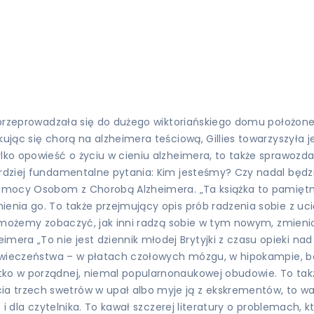
mi przeprowadzała się do dużego wiktoriańskiego domu położon
ując się chorą na alzheimera teściową, Gillies towarzyszyła j
ylko opowieść o życiu w cieniu alzheimera, to także sprawoz
bardziej fundamentalne pytania: Kim jesteśmy? Czy nadal bę
omocy Osobom z Chorobą Alzheimera. „Ta książka to pamiętnik 
ienia go. To także przejmujący opis prób radzenia sobie z uc
ce” możemy zobaczyć, jak inni radzą sobie w tym nowym, zmieni
ra „To nie jest dziennik młodej Brytyjki z czasu opieki nad
złowieczeństwa – w płatach czołowych mózgu, w hipokampie, bo
tko w porządnej, niemal popularnonaukowej obudowie. To takż
rzech swetrów w upał albo myje ją z ekskrementów, to ważne j
e i dla czytelnika. To kawał szczerej literatury o problemach, 