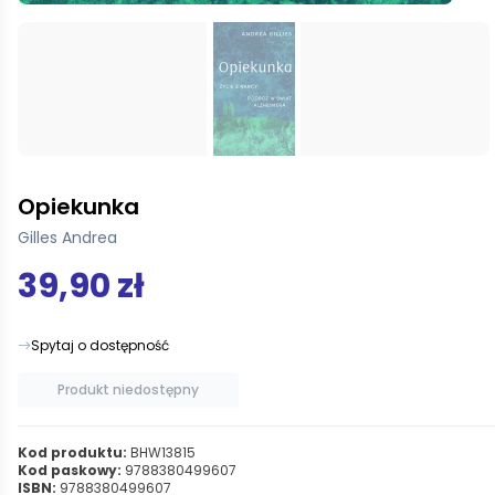
Opiekunka
Gilles Andrea
39,90 zł
Spytaj o dostępność
Produkt niedostępny
Kod produktu:
BHW13815
Kod paskowy:
9788380499607
ISBN:
9788380499607