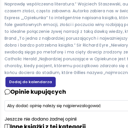
Naprawdę współczesna literatura.” Wojciech Staszewski, auto
czasem złości, często zabawna. Autorka zabiera nas w świ
Express „„Opiekunka” to inteligentnie napisana książka, kt
fale gwałtownych emocji, złości i poczucia winy rozbijają p
to idealne połączenie żywej narracji z taką dawką wiedzy, 
Brand „To jedna z najbardziej poruszających i najważniejsz
dobra i bardzo potrzebna książka.” Sir Richard Eyre „Niewiary
swobodą sięga po metaforę i ma cięty dowcip zrodzony ze z
Catholic Herald „Najbardziej poruszające w Opiekunce jest 
choroby, kiedy pacjent, któremu początkowo zdarzało się 
końcu dociera do stadium, które Gillies nazywa „najmroczn
Opinie kupujących
Aby dodać opinię należy się najpierw
zalogować
Jeszcze nie dodano żadnej opinii
Inne książki z tej kategorii