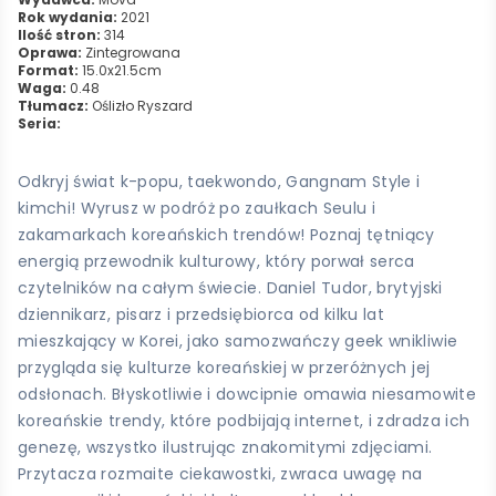
Rok wydania:
2021
Ilość stron:
314
Oprawa:
Zintegrowana
Format:
15.0x21.5cm
Waga:
0.48
Tłumacz:
Oślizło Ryszard
Seria:
Odkryj świat k-popu, taekwondo, Gangnam Style i
kimchi! Wyrusz w podróż po zaułkach Seulu i
zakamarkach koreańskich trendów! Poznaj tętniący
energią przewodnik kulturowy, który porwał serca
czytelników na całym świecie. Daniel Tudor, brytyjski
dziennikarz, pisarz i przedsiębiorca od kilku lat
mieszkający w Korei, jako samozwańczy geek wnikliwie
przygląda się kulturze koreańskiej w przeróżnych jej
odsłonach. Błyskotliwie i dowcipnie omawia niesamowite
koreańskie trendy, które podbijają internet, i zdradza ich
genezę, wszystko ilustrując znakomitymi zdjęciami.
Przytacza rozmaite ciekawostki, zwraca uwagę na