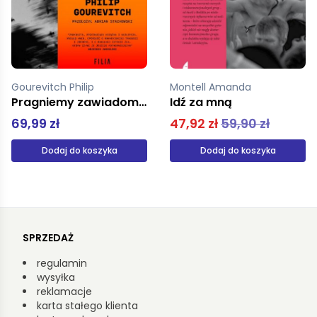
Montell Amanda
Potkaj Tomasz
Idź za mną
Akwarium
47,92 zł
59,90 zł
55,92 zł
69,90 zł
Dodaj do koszyka
Dodaj do koszyka
SPRZEDAŻ
regulamin
wysyłka
reklamacje
karta stałego klienta