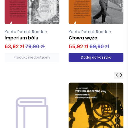
Keefe Patrick Radden
Keefe Patrick Radden
Głowa węża
Imperium bólu
55,92 zł
69,90 zł
63,92 zł
79,90 zł
Dodaj do koszyka
Produkt niedostępny