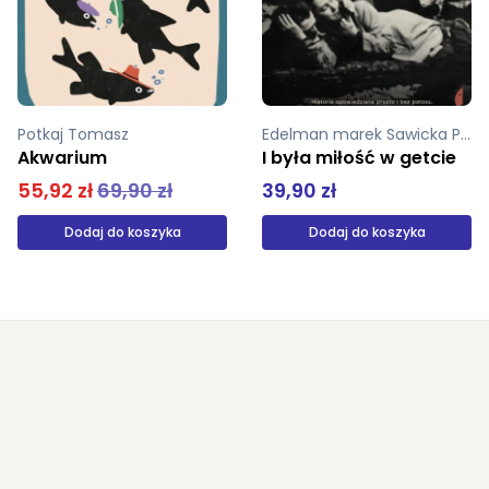
Edelman marek Sawicka Paula
Maufaris Raymond
I była miłość w getcie
Zielone piekło
39,90 zł
34,90 zł
Dodaj do koszyka
Produkt niedostępny