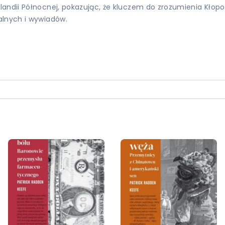
ndii Północnej, pokazując, że kluczem do zrozumienia Kłopotów
alnych i wywiadów.