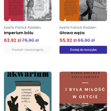
Keefe Patrick Radden
Keefe Patrick Radden
Głowa węża
Imperium bólu
55,92 zł
69,90 zł
63,92 zł
79,90 zł
Dodaj do koszyka
Produkt niedostępny