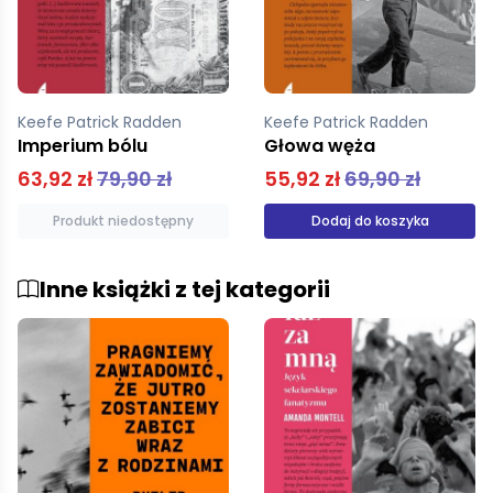
Keefe Patrick Radden
Keefe Patrick Radden
Głowa węża
Imperium bólu
55,92 zł
69,90 zł
63,92 zł
79,90 zł
Dodaj do koszyka
Produkt niedostępny
Inne książki z tej kategorii