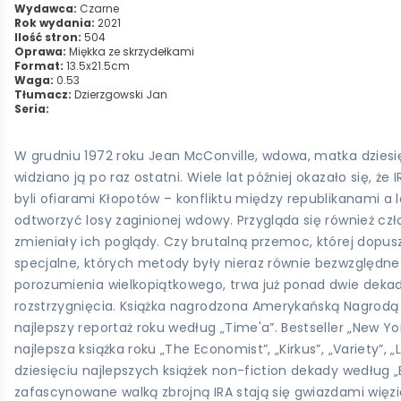
Wydawca:
Czarne
Rok wydania:
2021
Ilość stron:
504
Oprawa:
Miękka ze skrzydełkami
Format:
13.5x21.5cm
Waga:
0.53
Tłumacz:
Dzierzgowski Jan
Seria:
W grudniu 1972 roku Jean McConville, wdowa, matka dzies
widziano ją po raz ostatni. Wiele lat później okazało się, że
byli ofiarami Kłopotów – konfliktu między republikanami a lo
odtworzyć losy zaginionej wdowy. Przygląda się również czło
zmieniały ich poglądy. Czy brutalną przemoc, której dopuszc
specjalne, których metody były nieraz równie bezwzględne?
porozumienia wielkopiątkowego, trwa już ponad dwie dekady,
rozstrzygnięcia. Książka nagrodzona Amerykańską Nagrodą 
najlepszy reportaż roku według „Time'a”. Bestseller „New Yo
najlepsza książka roku „The Economist”, „Kirkus”, „Variety”, „
dziesięciu najlepszych książek non-fiction dekady według „
zafascynowane walką zbrojną IRA stają się gwiazdami więzi