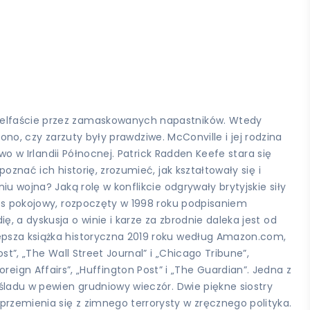
 Belfaście przez zamaskowanych napastników. Wtedy
zono, czy zarzuty były prawdziwe. McConville i jej rodzina
wo w Irlandii Północnej. Patrick Radden Keefe stara się
oznać ich historię, zrozumieć, jak kształtowały się i
u wojna? Jaką rolę w konflikcie odgrywały brytyjskie siły
ces pokojowy, rozpoczęty w 1998 roku podpisaniem
, a dyskusja o winie i karze za zbrodnie daleka jest od
lepsza książka historyczna 2019 roku według Amazon.com,
t”, „The Wall Street Journal” i „Chicago Tribune”,
„Foreign Affairs”, „Huffington Post” i „The Guardian”. Jedna z
 śladu w pewien grudniowy wieczór. Dwie piękne siostry
przemienia się z zimnego terrorysty w zręcznego polityka.