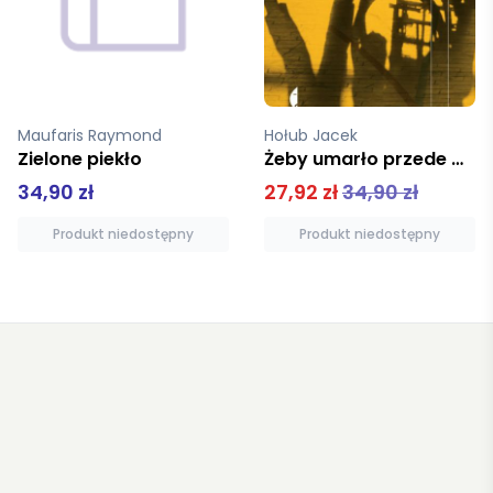
Hołub Jacek
Yuknavitch Lidia
Żeby umarło przede mną
Chronologia wody
27,92 zł
34,90 zł
37,52 zł
46,90 zł
Produkt niedostępny
Produkt niedostępny