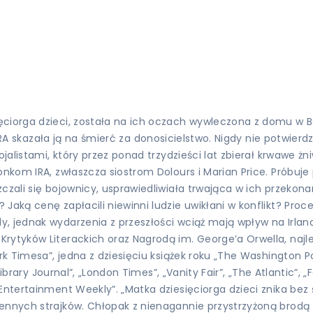
ięciorga dzieci, została na ich oczach wywleczona z domu w
 IRA skazała ją na śmierć za donosicielstwo. Nigdy nie potwierd
jalistami, który przez ponad trzydzieści lat zbierał krwawe żni
nkom IRA, zwłaszcza siostrom Dolours i Marian Price. Próbuje p
zali się bojownicy, usprawiedliwiała trwająca w ich przekonani
 Jaką cenę zapłacili niewinni ludzie uwikłani w konflikt? Pro
 jednak wydarzenia z przeszłości wciąż mają wpływ na Irlandię
Krytyków Literackich oraz Nagrodą im. George’a Orwella, naj
rk Timesa”, jedna z dziesięciu książek roku „The Washington Pos
Library Journal”, „London Times”, „Vanity Fair”, „The Atlantic”, 
Entertainment Weekly”. „Matka dziesięciorga dzieci znika bez
ennych strajków. Chłopak z nienagannie przystrzyżoną brodą 