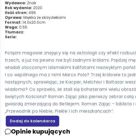
Wydawca:
Znak
Rok wydania:
2020
Ilość stron:
496
Oprawa:
Miękka ze skrzydełkami
Format:
14.0x20.0cm
Waga:
0.55
Tłumacz:
Seria:
Potężni magowie znający się na astrologii czy efekt rozbuch
trzech, a już na pewno nie byli żadnymi królami. Prędzej mę
władali otoczonym islamskimi kalifatami niezwykłym państw
I co wspólnego ma z nimi Marco Polo? Trzej królowie to jedn
następnych, sprawiając, że Kacper, Melchior i Baltazar wes
wiadomo? Co sprawiło, że stali się bohaterami wielu obrazów
świętych Kościoła? Roman Zając jako pierwszy zebrał całą 
gwiazdą zmierzającą do Betlejem. Roman Zając – biblista i d
„Przewodnik po Niebie, Piekle i ich mieszkańcach”.
Opinie kupujących