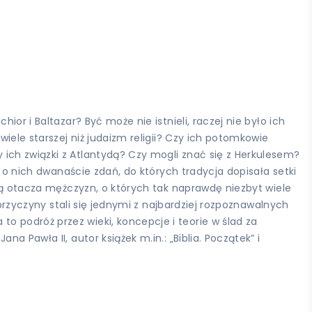
or i Baltazar? Być może nie istnieli, raczej nie było ich
iele starszej niż judaizm religii? Czy ich potomkowie
ich związki z Atlantydą? Czy mogli znać się z Herkulesem?
j o nich dwanaście zdań, do których tradycja dopisała setki
cią otacza mężczyzn, o których tak naprawdę niezbyt wiele
 przyczyny stali się jednymi z najbardziej rozpoznawalnych
 podróż przez wieki, koncepcje i teorie w ślad za
 Pawła II, autor książek m.in.: „Biblia. Początek” i