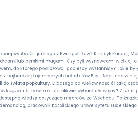
anej wyobraźni jednego z Ewangelistów? Kim byli Kacper, Melchi
drcami lub perskimi magami. Czy byli wyznawcami wielkiej, o w
em, do którego podróżowali papiescy wysłannicy? Jakie były 
i z najbardziej tajemniczych bohaterów Biblii. Napisano w nie
zli do świata popkultury. Dlaczego od wieków Kościół taką cz
, książek i filmów, a o ich relikwie wybuchały wojny? Z jakiej
dostępną wiedzę dotyczącą mędrców ze Wschodu. Ta książka to
emonolog, pracownik Katolickiego Uniwersytetu Lubelskiego Jana