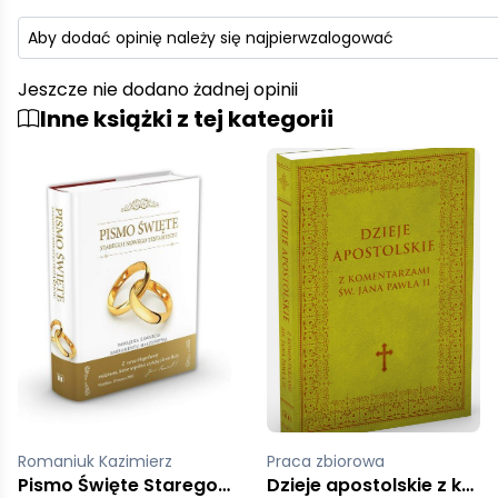
Aby dodać opinię należy się najpierw
zalogować
Jeszcze nie dodano żadnej opinii
Inne książki z tej kategorii
Romaniuk Kazimierz
Praca zbiorowa
Pismo Święte Starego i Nowego Testamentu
Dzieje apostolskie z komentarzami Jana Pawła II