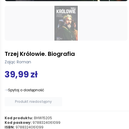
Trzej Królowie. Biografia
Zając Roman
39,99 zł
Spytaj o dostępność
Produkt niedostępny
Kod produktu:
BHW15205
Kod paskowy:
9788324061099
ISBN:
9788324061099