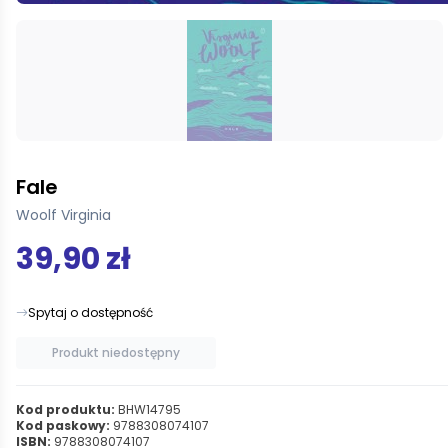
Fale
Woolf Virginia
39,90 zł
Spytaj o dostępność
Produkt niedostępny
Kod produktu:
BHW14795
Kod paskowy:
9788308074107
ISBN:
9788308074107