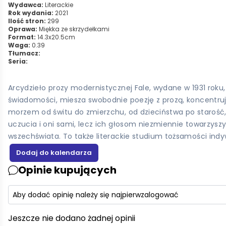
Wydawca:
Literackie
Rok wydania:
2021
Ilość stron:
299
Oprawa:
Miękka ze skrzydełkami
Format:
14.3x20.5cm
Waga:
0.39
Tłumacz:
Seria:
Arcydzieło prozy modernistycznej Fale, wydane w 1931 roku,
świadomości, miesza swobodnie poezję z prozą, koncentruje
morzem od świtu do zmierzchu, od dzieciństwa po starość, 
uczucia i oni sami, lecz ich głosom niezmiennie towarzyszy
wszechświata. To także literackie studium tożsamości ind
Opinie kupujących
Aby dodać opinię należy się najpierw
zalogować
Jeszcze nie dodano żadnej opinii