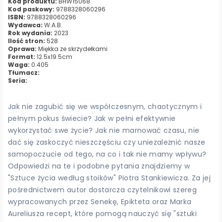
Kod produktu:
BHW15068
Kod paskowy:
9788328060296
ISBN:
9788328060296
Wydawca:
W.A.B.
Rok wydania:
2023
Ilość stron:
528
Oprawa:
Miękka ze skrzydełkami
Format:
12.5x19.5cm
Waga:
0.405
Tłumacz:
Seria:
Jak nie zagubić się we współczesnym, chaotycznym i
pełnym pokus świecie? Jak w pełni efektywnie
wykorzystać swe życie? Jak nie marnować czasu, nie
dać się zaskoczyć nieszczęściu czy uniezależnić nasze
samopoczucie od tego, na co i tak nie mamy wpływu?
Odpowiedzi na te i podobne pytania znajdziemy w
"Sztuce życia według stoików" Piotra Stankiewicza. Za jej
pośrednictwem autor dostarcza czytelnikowi szereg
wypracowanych przez Senekę, Epikteta oraz Marka
Aureliusza recept, które pomogą nauczyć się "sztuki