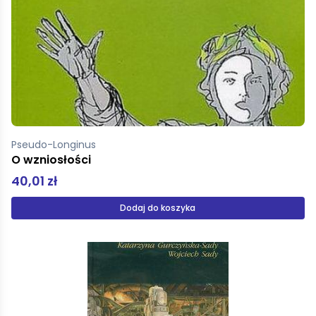
Pseudo-Longinus
O wzniosłości
40,01 zł
Dodaj do koszyka