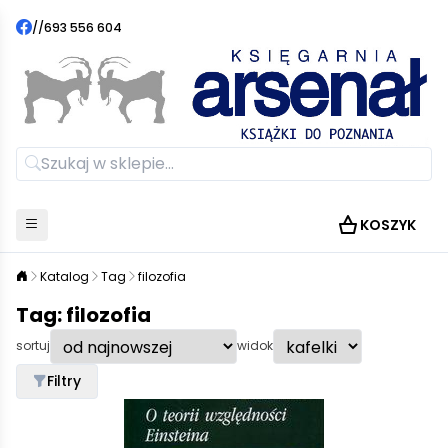
//
693 556 604
KOSZYK
Katalog
Tag
filozofia
Tag: filozofia
sortuj
widok
Filtry