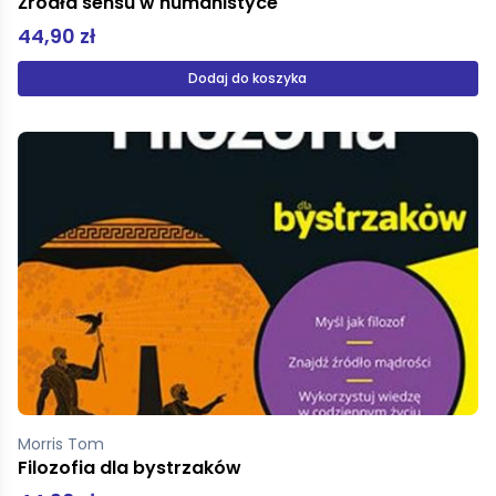
Źródła sensu w humanistyce
44,90 zł
Dodaj do koszyka
Morris Tom
Filozofia dla bystrzaków