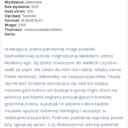
Wydawca:
Literackie
Rok wydania:
2021
Ilość stron:
320
Oprawa:
Twarda
Format:
14.5x20.5cm
Waga:
0.56
Tłumacz:
Jaszczurowska Maria
Seria:
Urzekająca, pełna pierwotnej magii powieść
bestsellerowej autorki, nagrodzonej Medalem Johna
Newbery’ego. Są dzieci stworzone do wielkich czynów i
walki ze złem. Ale Lalani do nich nie należy. Gdyby sama
miała wybierać, wskazałby na swoją przyjaciółkę, Veydę.
Jej nie jest straszna wznosząca się nad ich wyspą
mściwa góra Kahna ani budząca grozę mgła, która na
północy pochłania żeglarzy poszukujących bardziej
gościnnej krainy. A jednak to właśnie Lalani będzie
musiała opuścić rodzinną Sanlagitę i wyruszyć w
niebezpieczną podróż. Podczas podobnej wyprawy przed
laty zginął jej ojciec. Czy dziewczynce uda się pokonać