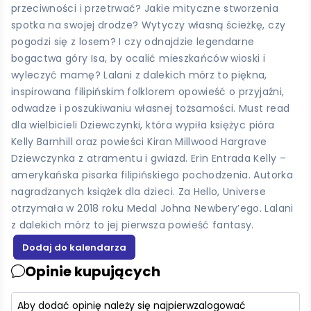
przeciwności i przetrwać? Jakie mityczne stworzenia
spotka na swojej drodze? Wytyczy własną ścieżkę, czy
pogodzi się z losem? I czy odnajdzie legendarne
bogactwa góry Isa, by ocalić mieszkańców wioski i
wyleczyć mamę? Lalani z dalekich mórz to piękna,
inspirowana filipińskim folklorem opowieść o przyjaźni,
odwadze i poszukiwaniu własnej tożsamości. Must read
dla wielbicieli Dziewczynki, która wypiła księżyc pióra
Kelly Barnhill oraz powieści Kiran Millwood Hargrave
Dziewczynka z atramentu i gwiazd. Erin Entrada Kelly –
amerykańska pisarka filipińskiego pochodzenia. Autorka
nagradzanych książek dla dzieci. Za Hello, Universe
otrzymała w 2018 roku Medal Johna Newbery’ego. Lalani
z dalekich mórz to jej pierwsza powieść fantasy.
Opinie kupujących
Aby dodać opinię należy się najpierw
zalogować