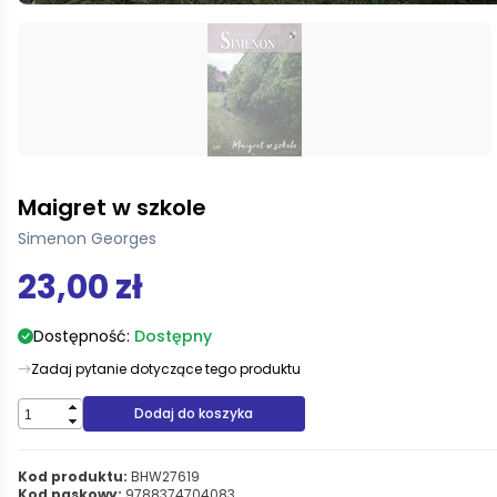
Maigret w szkole
Simenon Georges
23,00 zł
Dostępność:
Dostępny
Zadaj pytanie dotyczące tego produktu
Dodaj do koszyka
Kod produktu:
BHW27619
Kod paskowy:
9788374704083