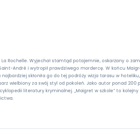
o La Rochelle. Wyjechał stamtąd potajemnie, oskarżany o zamo
Saint-André i wytropił prawdziwego mordercę. W końcu Maigret d
najbardziej skłoniła go do tej podróży wizja tarasu w hoteliku
arz wielbiony za swój styl od pokoleń. Jako autor ponad 200 p
lopedii literatury kryminalnej. „Maigret w szkole” to kolejny
ictwa.