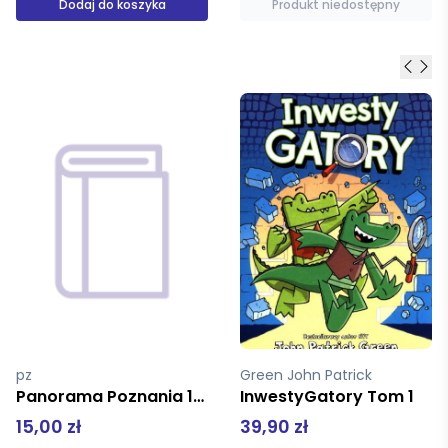
Produkt niedostępny
Dodaj do koszyka
Green John Patrick
Wolk Lauren
InwestyGatory Tom 1
Rok w którym nauczyłam się kłamać
39,90 zł
34,90 zł