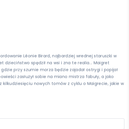
rdowanie Léonie Birard, najbardziej wrednej staruszki w
zieciństwo spędził na wsi i zna te realia... Maigret
, gdzie przy szumie morza będzie zajadał ostrygi i popijał
owieści zasłużył sobie na miano mistrza fabuły, a jako
 z kilkudziesięciu nowych tomów z cyklu o Maigrecie, jakie w