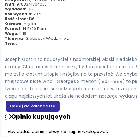
ISBN:
9788374704083
Wydawca:
C&T
Rok wydania:
2021
Ilość stron:
136
Oprawa:
Miękka
Format:
14.5x20.5cm
Waga:
0.16
Tłumacz:
Grabowski Włodzimierz
Seria:
Joseph Gastin to nauczyciel z nadmorskiej wioski niedalek
okolicy. Chce uprosić komisarza, by ten pojechał z nim do 
marzył o krótkim urlopie i mógłby na to przystać. Ale chyba 
miejscowe białe wino... Georges Simenon (1903-1989) to pis
twórca postaci komisarza Maigreta na miejsce w każdej encyk
ciągu najbliższych lat ukażą się nakładem naszego wydawn
Opinie kupujących
Aby dodać opinię należy się najpierw
zalogować