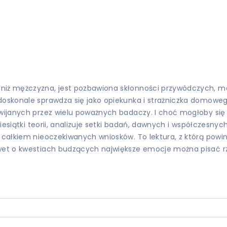
niż mężczyzna, jest pozbawiona skłonności przywódczych, ma
 doskonale sprawdza się jako opiekunka i strażniczka domowe
ozwijanych przez wielu poważnych badaczy. I choć mogłoby si
dziesiątki teorii, analizuje setki badań, dawnych i współczes
 całkiem nieoczekiwanych wniosków. To lektura, z którą powin
awet o kwestiach budzących największe emocje można pisać r