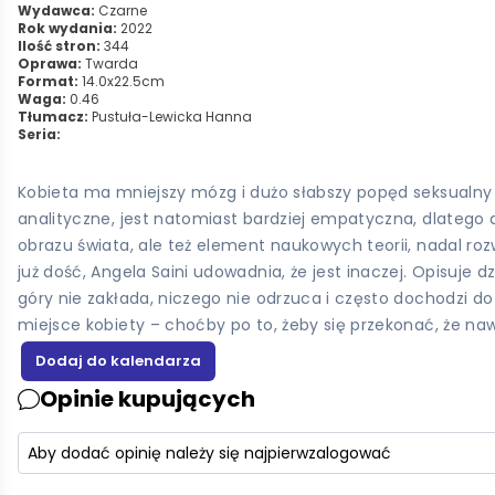
Wydawca:
Czarne
Rok wydania:
2022
Ilość stron:
344
Oprawa:
Twarda
Format:
14.0x22.5cm
Waga:
0.46
Tłumacz:
Pustuła-Lewicka Hanna
Seria:
Kobieta ma mniejszy mózg i dużo słabszy popęd seksualny 
analityczne, jest natomiast bardziej empatyczna, dlatego
obrazu świata, ale też element naukowych teorii, nadal r
już dość, Angela Saini udowadnia, że jest inaczej. Opisuje 
góry nie zakłada, niczego nie odrzuca i często dochodzi do
miejsce kobiety – choćby po to, żeby się przekonać, że n
Opinie kupujących
Aby dodać opinię należy się najpierw
zalogować