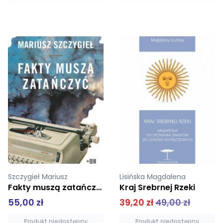
Lisińska Magdalena
Wiśniewska Ilona
Kraj Srebrnej Rzeki
Lud
39,20 zł
49,00 zł
35,92 zł
44,90 zł
Produkt niedostępny
Dodaj do koszyka