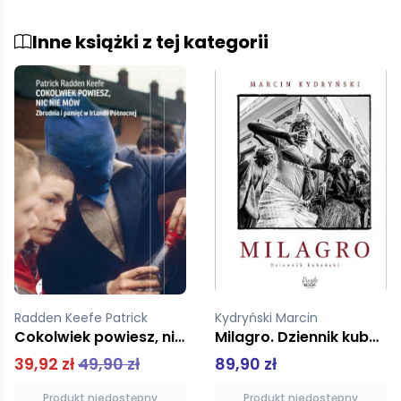
Inne książki z tej kategorii
Kydryński Marcin
Szczygieł Mariusz
Milagro. Dziennik kubański
Fakty muszą zatańczyć
89,90 zł
55,00 zł
Produkt niedostępny
Produkt niedostępny