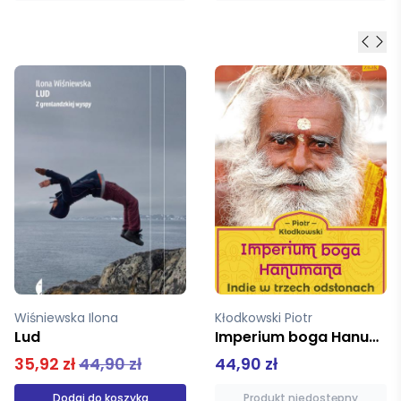
Kłodkowski Piotr
Uusma Bea
Imperium boga Hanumana
Ekspedycja
44,90 zł
54,90 zł
Produkt niedostępny
Produkt niedostępny