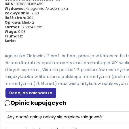
ISBN:
9788381385459
Wydawca:
Księgarnia Akademicka
Rok wydania:
2021
Ilość stron:
304
Oprawa:
Miękka
Format:
17.2x24.0cm
Waga:
0.53
Tłumacz:
Seria:
Agnieszka Ziołowicz ? prof. dr hab., pracuje w Katedrze Hi
historia literatury epoki romantyzmu; dramaturgia XIX wiek
których są m.in.: „Misteria polskie”. Z problemów mistery
międzyludzka w literaturze polskiego romantyzmu (prelimin
romantyzmu (2014, red.) oraz wielu artykułów naukowych i k
Opinie kupujących
Aby dodać opinię należy się najpierw
zalogować