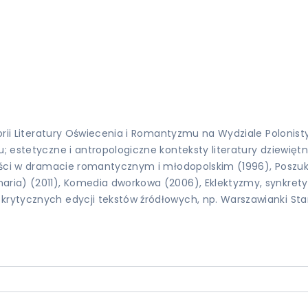
storii Literatury Oświecenia i Romantyzmu na Wydziale Polonis
u; estetyczne i antropologiczne konteksty literatury dziewięt
jności w dramacie romantycznym i młodopolskim (1996), Poszu
aria) (2011), Komedia dworkowa (2006), Eklektyzmy, synkretyz
rytycznych edycji tekstów źródłowych, np. Warszawianki Stani