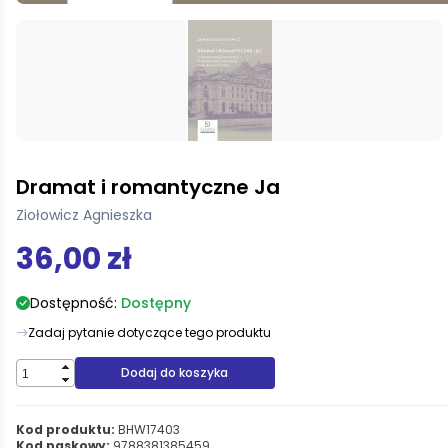
Dramat i romantyczne Ja
Ziołowicz Agnieszka
36,00 zł
Dostępność:
Dostępny
Zadaj pytanie dotyczące tego produktu
Dodaj do koszyka
Kod produktu:
BHW17403
Kod paskowy:
9788381385459