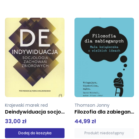
Thomson Jonny
Alichnowicz Karol
Filozofia dla zabieganych
Miejsce dla kpiarza. Satyra w latach 1948-1955
44,99 zł
19,01 zł
Produkt niedostępny
Dodaj do koszyka