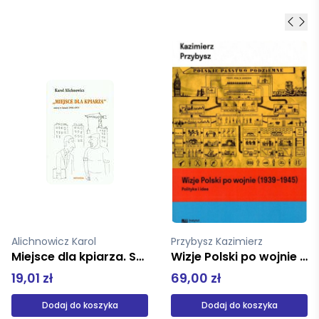
Przybysz Kazimierz
Cioran Emil
Wizje Polski po wojnie 1939-1945 Polityka i idee
Zarys rozkładu miękka aletheia
69,00 zł
19,01 zł
Dodaj do koszyka
Produkt niedostępny