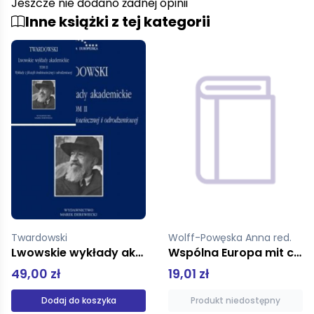
Jeszcze nie dodano żadnej opinii
Inne książki z tej kategorii
Wolff-Powęska Anna red.
Krajewski marek red
Wspólna Europa mit czy rzeczywistość?
Deindywiduacja socjologia zachowań zbiorowych
19,01 zł
33,00 zł
Produkt niedostępny
Dodaj do koszyka