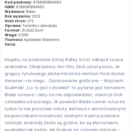
Kod paskowy:
9788381884662
ISBN:
9788381884662
Wydawca:
Rebis
Rok wydania:
2022
Ilość stron:
272
Oprawa:
Twarda z obwolutą
Format:
15.0x22.5cm
Waga:
0.555
Tłumacz:
Kędzierski Sławomir
Seria:
Książka, na podstawie której Ridley Scott nakręcił Łowcę
androidów. Obejrzawszy ten film, Dick uznał ponoć, że
grający tytułowego eksterminatora Harrison Ford dostał
zlecenie i na niego… Opracowanie graficzne - Wojciech
Siudmak! „Co to jest człowiek? To pytanie jest tematem
Blade runnera i żeby na nie odpowiedzieć, stworzył Dick
człowieka sztucznego…W powieści Blade runner sztuczni
ludzie to nie poczciwe roboty Asimova z wmontowanymi
bezpiecznikami moralności zwanymi trzema prawami
robotyki. Androidy Dicka są groźne, bo są kłamstwem,
wyglądają jak ludzie, ale brakuje im człowieczeństwa –