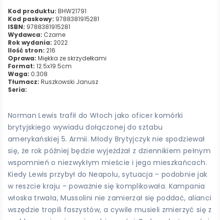
Kod produktu:
BHW21791
Kod paskowy:
9788381915281
ISBN:
9788381915281
Wydawca:
Czarne
Rok wydania:
2022
Ilość stron:
216
Oprawa:
Miękka ze skrzydełkami
Format:
12.5x19.5cm
Waga:
0.308
Tłumacz:
Ruszkowski Janusz
Seria:
Norman Lewis trafił do Włoch jako oficer komórki
brytyjskiego wywiadu dołączonej do sztabu
amerykańskiej 5. Armii. Młody Brytyjczyk nie spodziewał
się, że rok później będzie wyjeżdżał z dziennikiem pełnym
wspomnień o niezwykłym mieście i jego mieszkańcach.
Kiedy Lewis przybył do Neapolu, sytuacja – podobnie jak
w reszcie kraju – poważnie się komplikowała. Kampania
włoska trwała, Mussolini nie zamierzał się poddać, alianci
wszędzie tropili faszystów, a cywile musieli zmierzyć się z