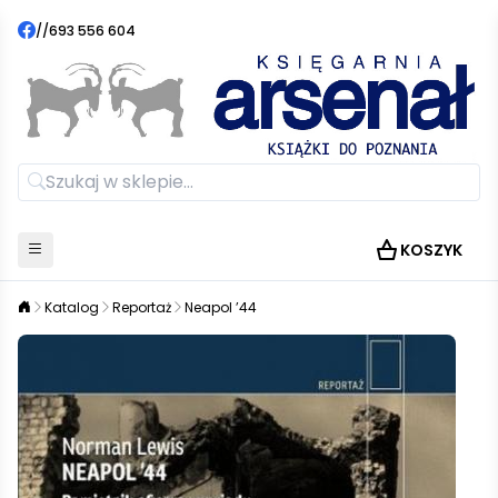
//
693 556 604
KOSZYK
Katalog
Reportaż
Neapol ’44