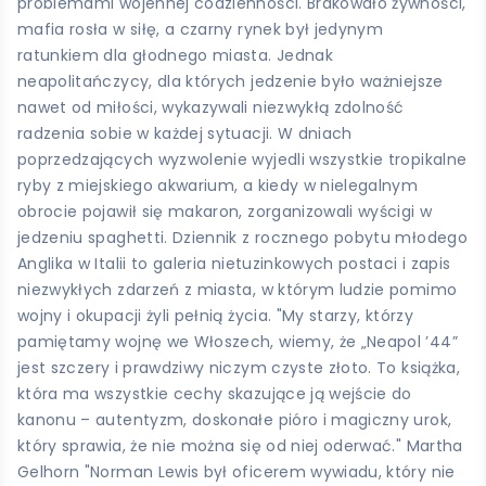
problemami wojennej codzienności. Brakowało żywności,
mafia rosła w siłę, a czarny rynek był jedynym
ratunkiem dla głodnego miasta. Jednak
neapolitańczycy, dla których jedzenie było ważniejsze
nawet od miłości, wykazywali niezwykłą zdolność
radzenia sobie w każdej sytuacji. W dniach
poprzedzających wyzwolenie wyjedli wszystkie tropikalne
ryby z miejskiego akwarium, a kiedy w nielegalnym
obrocie pojawił się makaron, zorganizowali wyścigi w
jedzeniu spaghetti. Dziennik z rocznego pobytu młodego
Anglika w Italii to galeria nietuzinkowych postaci i zapis
niezwykłych zdarzeń z miasta, w którym ludzie pomimo
wojny i okupacji żyli pełnią życia. "My starzy, którzy
pamiętamy wojnę we Włoszech, wiemy, że „Neapol ’44”
jest szczery i prawdziwy niczym czyste złoto. To książka,
która ma wszystkie cechy skazujące ją wejście do
kanonu – autentyzm, doskonałe pióro i magiczny urok,
który sprawia, że nie można się od niej oderwać." Martha
Gelhorn "Norman Lewis był oficerem wywiadu, który nie