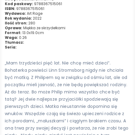
Kod paskowy:
9788367515061
ISBN:
9788367515061
Wydawca:
Art Rage
Rok wydania:
2022
Ilość stron:
280
Oprawa:
Miękka ze skrzydełkami
Format:
13.0x19.0cm
Waga:
0.26
Tłumacz:
Seria:
„Mam trzydzieści pięć lat. Nie chcę mieć dzieci”.
Bohaterka powieści Linn Stromsborg nigdy nie chciała
być matką. Z Philipem są w związku od ośmiu lat, ale od
początku mieli jasność, że nie będą powiększać rodziny.
Aż do teraz. Bo może Philip mimo wszystko chce być
tatą? Jej dwie najlepsze przyjaciółki spodziewają się
pierwszych dzieci. Matka nieustannie dopomina się
wnuków. Wszędzie czają się świeżo upieczeni rodzice z
ich porodami, „maluszkami” i ciągłym brakiem czasu. A
ona trwa przy swojej decyzji i powtarza, że nie zrobi tego