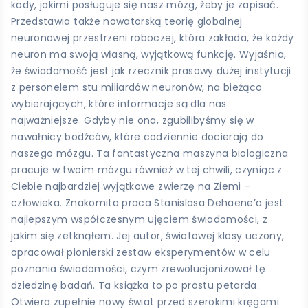
kody, jakimi posługuje się nasz mózg, żeby je zapisać.
Przedstawia także nowatorską teorię globalnej
neuronowej przestrzeni roboczej, która zakłada, że każdy
neuron ma swoją własną, wyjątkową funkcję. Wyjaśnia,
że świadomość jest jak rzecznik prasowy dużej instytucji
z personelem stu miliardów neuronów, na bieżąco
wybierających, które informacje są dla nas
najważniejsze. Gdyby nie ona, zgubilibyśmy się w
nawałnicy bodźców, które codziennie docierają do
naszego mózgu. Ta fantastyczna maszyna biologiczna
pracuje w twoim mózgu również w tej chwili, czyniąc z
Ciebie najbardziej wyjątkowe zwierzę na Ziemi –
człowieka. Znakomita praca Stanislasa Dehaene’a jest
najlepszym współczesnym ujęciem świadomości, z
jakim się zetknąłem. Jej autor, światowej klasy uczony,
opracował pionierski zestaw eksperymentów w celu
poznania świadomości, czym zrewolucjonizował tę
dziedzinę badań. Ta książka to po prostu petarda.
Otwiera zupełnie nowy świat przed szerokimi kręgami