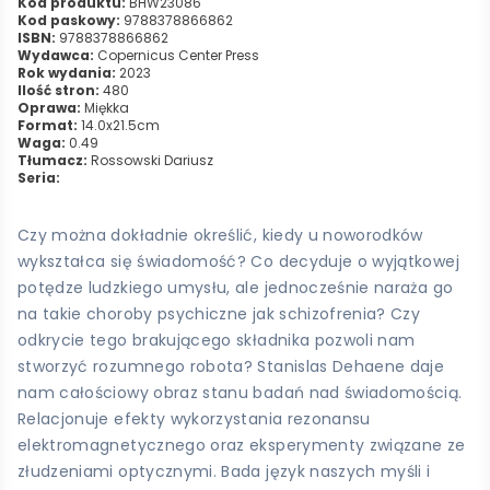
Kod produktu:
BHW23086
Kod paskowy:
9788378866862
ISBN:
9788378866862
Wydawca:
Copernicus Center Press
Rok wydania:
2023
Ilość stron:
480
Oprawa:
Miękka
Format:
14.0x21.5cm
Waga:
0.49
Tłumacz:
Rossowski Dariusz
Seria:
Czy można dokładnie określić, kiedy u noworodków
wykształca się świadomość? Co decyduje o wyjątkowej
potędze ludzkiego umysłu, ale jednocześnie naraża go
na takie choroby psychiczne jak schizofrenia? Czy
odkrycie tego brakującego składnika pozwoli nam
stworzyć rozumnego robota? Stanislas Dehaene daje
nam całościowy obraz stanu badań nad świadomością.
Relacjonuje efekty wykorzystania rezonansu
elektromagnetycznego oraz eksperymenty związane ze
złudzeniami optycznymi. Bada język naszych myśli i