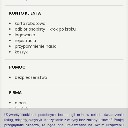
KONTO KLIENTA
karta rabatowa
odbiór osobisty - krok po kroku
logowanie
rejestracja
przypomnienie hasła
koszyk
POMOC
bezpieczeństwo
FIRMA
o nas
kontakt
kariera
Używamy cookies i podobnych technologii m.in. w celach: świadczenia
współpraca
usług, reklamy, statystyk. Koszystanie z witryny bez zmiany ustawień Twojej
przeglądarki oznacza, że będą one umieszczane na Twoim urządzeniu