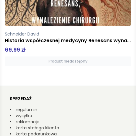
Feynman Richard P.
Pan raczy żartować panie Feynman!
54,99 zł
Dodaj do koszyka
SPRZEDAŻ
regulamin
wysyłka
reklamacje
karta stałego klienta
karta podarunkowa