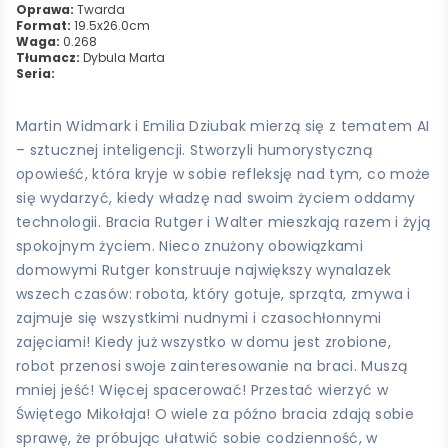
Oprawa:
Twarda
Format:
19.5x26.0cm
Waga:
0.268
Tłumacz:
Dybula Marta
Seria:
Martin Widmark i Emilia Dziubak mierzą się z tematem AI
– sztucznej inteligencji. Stworzyli humorystyczną
opowieść, która kryje w sobie refleksję nad tym, co może
się wydarzyć, kiedy władzę nad swoim życiem oddamy
technologii. Bracia Rutger i Walter mieszkają razem i żyją
spokojnym życiem. Nieco znużony obowiązkami
domowymi Rutger konstruuje największy wynalazek
wszech czasów: robota, który gotuje, sprząta, zmywa i
zajmuje się wszystkimi nudnymi i czasochłonnymi
zajęciami! Kiedy już wszystko w domu jest zrobione,
robot przenosi swoje zainteresowanie na braci. Muszą
mniej jeść! Więcej spacerować! Przestać wierzyć w
Świętego Mikołaja! O wiele za późno bracia zdają sobie
sprawę, że próbując ułatwić sobie codzienność, w