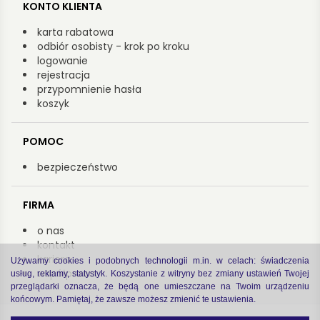
KONTO KLIENTA
karta rabatowa
odbiór osobisty - krok po kroku
logowanie
rejestracja
przypomnienie hasła
koszyk
POMOC
bezpieczeństwo
FIRMA
o nas
kontakt
kariera
Używamy cookies i podobnych technologii m.in. w celach: świadczenia
współpraca
usług, reklamy, statystyk. Koszystanie z witryny bez zmiany ustawień Twojej
przeglądarki oznacza, że będą one umieszczane na Twoim urządzeniu
końcowym. Pamiętaj, że zawsze możesz zmienić te ustawienia.